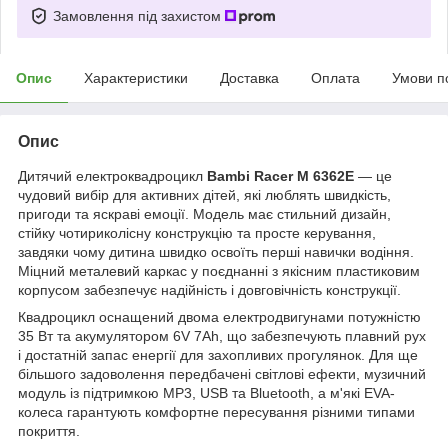
Замовлення під захистом
Опис
Характеристики
Доставка
Оплата
Умови п
Опис
Дитячий електроквадроцикл
Bambi Racer M 6362E
— це
чудовий вибір для активних дітей, які люблять швидкість,
пригоди та яскраві емоції. Модель має стильний дизайн,
стійку чотириколісну конструкцію та просте керування,
завдяки чому дитина швидко освоїть перші навички водіння.
Міцний металевий каркас у поєднанні з якісним пластиковим
корпусом забезпечує надійність і довговічність конструкції.
Квадроцикл оснащений двома електродвигунами потужністю
35 Вт та акумулятором 6V 7Ah, що забезпечують плавний рух
і достатній запас енергії для захопливих прогулянок. Для ще
більшого задоволення передбачені світлові ефекти, музичний
модуль із підтримкою MP3, USB та Bluetooth, а м'які EVA-
колеса гарантують комфортне пересування різними типами
покриття.