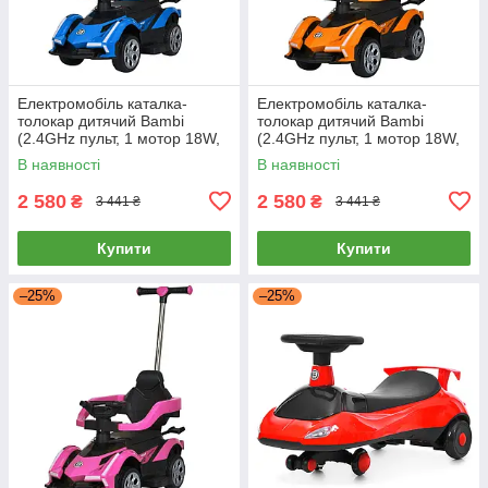
Електромобіль каталка-
Електромобіль каталка-
толокар дитячий Bambi
толокар дитячий Bambi
(2.4GHz пульт, 1 мотор 18W,
(2.4GHz пульт, 1 мотор 18W,
акум. 6V4AH) M 5781EBLR-4
акум. 6V4AH) M 5781EBLR-7
В наявності
В наявності
Синій
Помаранчевий
2 580
2 580
₴
₴
3 441 ₴
3 441 ₴
Купити
Купити
–25%
–25%