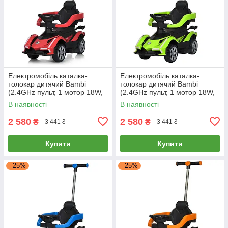
Електромобіль каталка-
Електромобіль каталка-
толокар дитячий Bambi
толокар дитячий Bambi
(2.4GHz пульт, 1 мотор 18W,
(2.4GHz пульт, 1 мотор 18W,
акум. 6V4AH) M 5781EBLR-3
акум. 6V4AH) M 5781EBLR-5
В наявності
В наявності
Червоний
Зелений
2 580
2 580
₴
₴
3 441 ₴
3 441 ₴
Купити
Купити
–25%
–25%