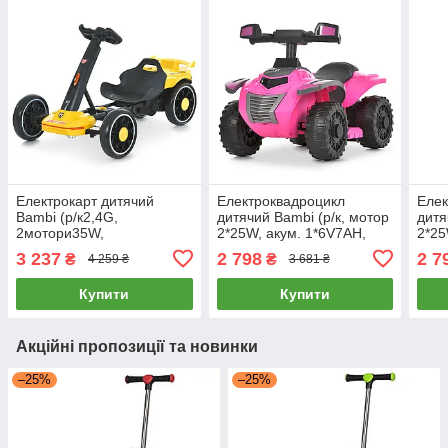
Електрокарт дитячий
Електроквадроцикл
Елек
Bambi (р/к2,4G,
дитячий Bambi (р/к, мотор
дитя
2мотори35W,
2*25W, акум. 1*6V7AH,
2*25
1акум12V4,5AH, EVA,
MP3, BLUETOOTH) M
MP3
3 237
2 798
2 7
₴
₴
4 259 ₴
3 681 ₴
Bluetooth) M 6145(A)EBR-
6367ELR-8-11 Рожево-
6367
6 Жовтий
сірий
сині
Купити
Купити
Акційні пропозиції та новинки
–25%
–25%