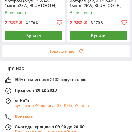
мотором (акум.1*6V4AH,
мотором (акум.1*6V4AH,
1мотор25W, BLUETOOTH,
1мотор25W, BLUETOOTH,
музика, світло) M 6363-11
музика, світло) M 6363-6
В наявності
В наявності
Сіра
Жовта
2 382
2 382
₴
₴
3 176 ₴
3 176 ₴
Купити
Купити
Показати ще
Про нас
99% позитивних з 2132 відгуків за рік
Працює з 26.12.2019
м. Київ
вул. Івана Федорова, 32, Київ, Україна
Контакти
Сьогодні працює з 09:00 до 20:00
Показати весь графік роботи