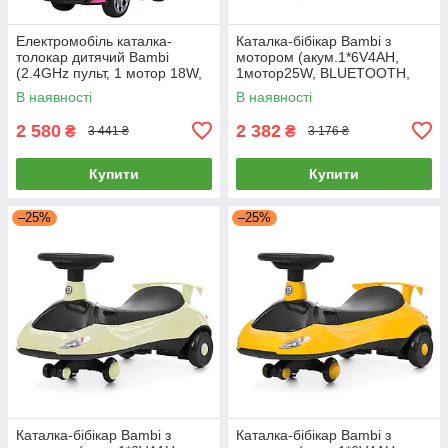
Електромобіль каталка-
Каталка-бібікар Bambi з
толокар дитячий Bambi
мотором (акум.1*6V4AH,
(2.4GHz пульт, 1 мотор 18W,
1мотор25W, BLUETOOTH,
акум. 6V4AH) M 5781EBLR-8
музика, світло) M 6363-3
В наявності
В наявності
Рожевий
Червона
2 580
2 382
₴
₴
3 441 ₴
3 176 ₴
Купити
Купити
–25%
–25%
Каталка-бібікар Bambi з
Каталка-бібікар Bambi з