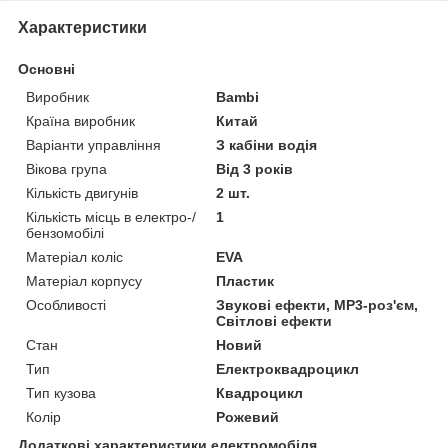
Характеристики
Основні
Виробник
Bambi
Країна виробник
Китай
Варіанти управління
З кабіни водія
Вікова група
Від 3 років
Кількість двигунів
2 шт.
Кількість місць в електро-/
1
бензомобілі
Матеріал коліс
EVA
Матеріал корпусу
Пластик
Особливості
Звукові ефекти, MP3-роз'єм,
Світлові ефекти
Стан
Новий
Тип
Електроквадроцикл
Тип кузова
Квадроцикл
Колір
Рожевий
Додаткові характеристики електромобіля