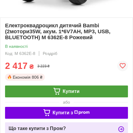
Електроквадроцикл дитячий Bambi
(2мотори35W, акум. 1*6V7AH, MP3, USB,
BLUETOOTH) M 6362E-8 Рожевий
В наявності
Код: M 6362E-8
Роздріб
2 417
₴
3 223 ₴
Економія
806 ₴
Купити
або
Купити з
Що таке купити з Пром?