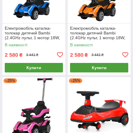
Електромобіль каталка-
Електромобіль каталка-
толокар дитячий Bambi
толокар дитячий Bambi
(2.4GHz пульт, 1 мотор 18W,
(2.4GHz пульт, 1 мотор 18W,
акум. 6V4AH) M 5781EBLR-4
акум. 6V4AH) M 5781EBLR-7
В наявності
В наявності
Синій
Помаранчевий
2 580
2 580
₴
₴
3 441 ₴
3 441 ₴
Купити
Купити
–25%
–25%