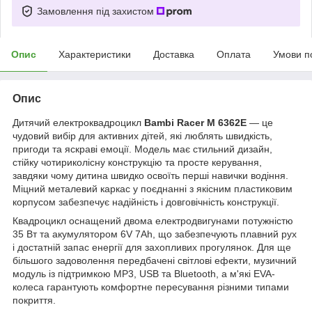
Замовлення під захистом
Опис
Характеристики
Доставка
Оплата
Умови п
Опис
Дитячий електроквадроцикл
Bambi Racer M 6362E
— це
чудовий вибір для активних дітей, які люблять швидкість,
пригоди та яскраві емоції. Модель має стильний дизайн,
стійку чотириколісну конструкцію та просте керування,
завдяки чому дитина швидко освоїть перші навички водіння.
Міцний металевий каркас у поєднанні з якісним пластиковим
корпусом забезпечує надійність і довговічність конструкції.
Квадроцикл оснащений двома електродвигунами потужністю
35 Вт та акумулятором 6V 7Ah, що забезпечують плавний рух
і достатній запас енергії для захопливих прогулянок. Для ще
більшого задоволення передбачені світлові ефекти, музичний
модуль із підтримкою MP3, USB та Bluetooth, а м'які EVA-
колеса гарантують комфортне пересування різними типами
покриття.