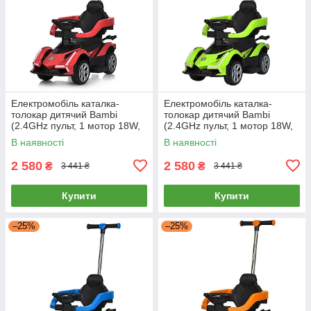
Електромобіль каталка-
Електромобіль каталка-
толокар дитячий Bambi
толокар дитячий Bambi
(2.4GHz пульт, 1 мотор 18W,
(2.4GHz пульт, 1 мотор 18W,
акум. 6V4AH) M 5781EBLR-3
акум. 6V4AH) M 5781EBLR-5
В наявності
В наявності
Червоний
Зелений
2 580
2 580
₴
₴
3 441 ₴
3 441 ₴
Купити
Купити
–25%
–25%