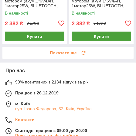
мотором (акум.1*6V4AH,
мотором (акум.1*6V4AH,
1мотор25W, BLUETOOTH,
1мотор25W, BLUETOOTH,
музика, світло) M 6363-11
музика, світло) M 6363-6
В наявності
В наявності
Сіра
Жовта
2 382
2 382
₴
₴
3 176 ₴
3 176 ₴
Купити
Купити
Показати ще
Про нас
99% позитивних з 2134 відгуків за рік
Працює з 26.12.2019
м. Київ
вул. Івана Федорова, 32, Київ, Україна
Контакти
Сьогодні працює з 09:00 до 20:00
Показати весь графік роботи