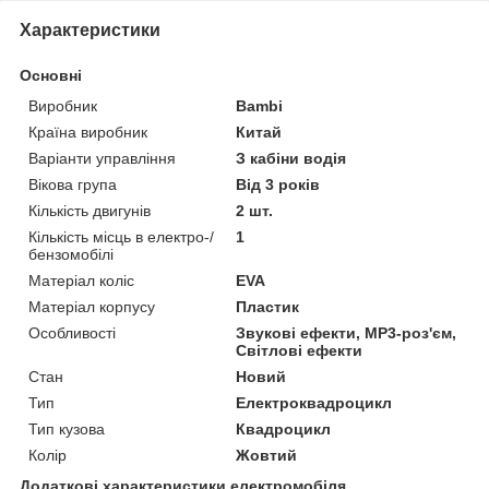
Характеристики
Основні
Виробник
Bambi
Країна виробник
Китай
Варіанти управління
З кабіни водія
Вікова група
Від 3 років
Кількість двигунів
2 шт.
Кількість місць в електро-/
1
бензомобілі
Матеріал коліс
EVA
Матеріал корпусу
Пластик
Особливості
Звукові ефекти, MP3-роз'єм,
Світлові ефекти
Стан
Новий
Тип
Електроквадроцикл
Тип кузова
Квадроцикл
Колір
Жовтий
Додаткові характеристики електромобіля