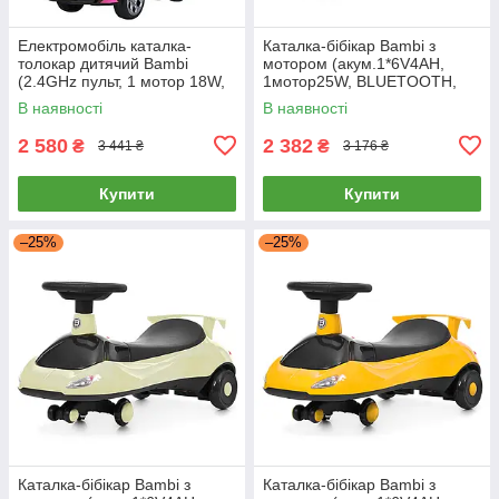
Електромобіль каталка-
Каталка-бібікар Bambi з
толокар дитячий Bambi
мотором (акум.1*6V4AH,
(2.4GHz пульт, 1 мотор 18W,
1мотор25W, BLUETOOTH,
акум. 6V4AH) M 5781EBLR-8
музика, світло) M 6363-3
В наявності
В наявності
Рожевий
Червона
2 580
2 382
₴
₴
3 441 ₴
3 176 ₴
Купити
Купити
–25%
–25%
Каталка-бібікар Bambi з
Каталка-бібікар Bambi з