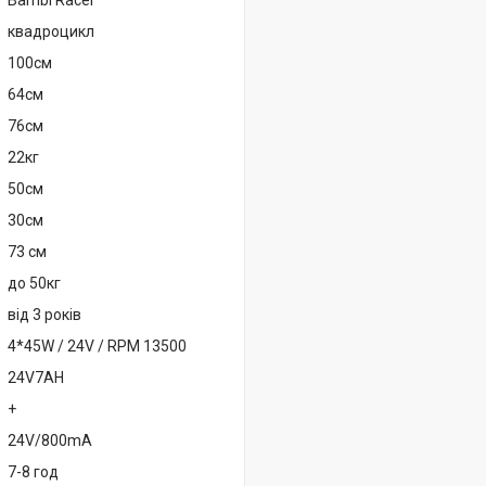
Bambi Racer
квадроцикл
100см
64см
76см
22кг
50см
30cм
73 см
до 50кг
від 3 років
4*45W / 24V / RPM 13500
24V7AH
+
24V/800mA
7-8 год