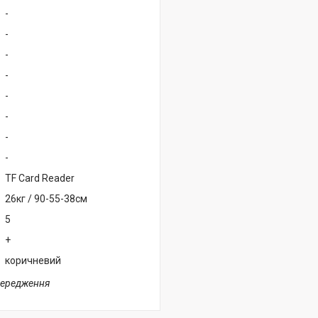
-
-
-
-
-
-
-
-
TF Card Reader
26кг / 90-55-38см
5
+
коричневий
передження