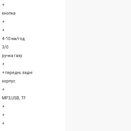
+
кнопка
+
+
4-10 км/год
3/0
ручка газу
+
+ передні, задні
корпус
+
MP3,USB, TF
+
+
+