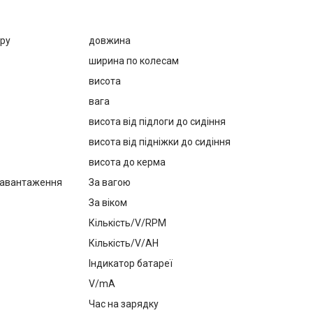
ару
довжина
ширина по колесам
висота
вага
висота від підлоги до сидіння
висота від підніжки до сидіння
висота до керма
навантаження
За вагою
За віком
Кількість/V/RPM
Кількість/V/AH
Індикатор батареї
V/mA
Час на зарядку