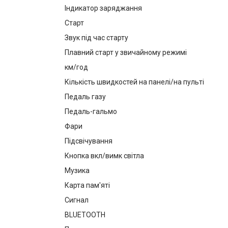
Індикатор заряджання
Старт
Звук під час старту
Плавний старт у звичайному режимі
км/год
Кількість швидкостей на панелі/на пульті
Педаль газу
Педаль-гальмо
Фари
Підсвічування
Кнопка вкл/вимк світла
Музика
Карта пам'яті
Сигнал
BLUETOOTH