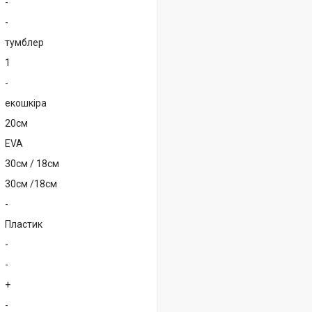
-
-
тумблер
1
-
екошкіра
20см
EVA
30см / 18см
30см /18см
-
Пластик
-
-
+
-