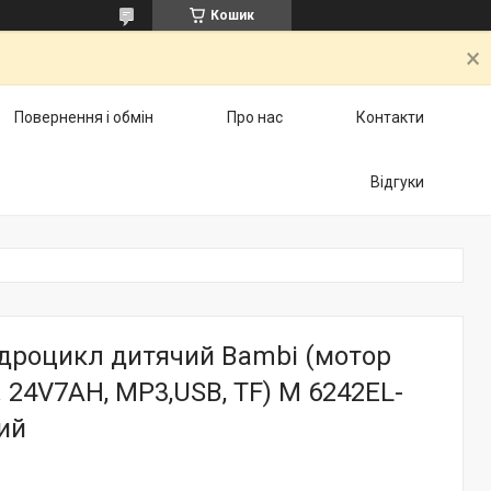
Кошик
Повернення і обмін
Про нас
Контакти
Відгуки
дроцикл дитячий Bambi (мотор
. 24V7AH, MP3,USB, TF) M 6242EL-
ий