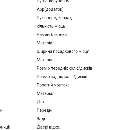
Пульт керування
App(додаток)
Рух вперед/назад
кількість місць
Ремені безпеки
Матеріал
Ширина посадкового місця
Матеріал
Розмір передніх коліс/дисків
Розмір задніх коліс/дисків
Простий монтаж
Матеріал
Дах
ри
Передні
Задні
нкції
Двері відкр.