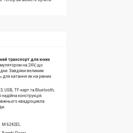
ьний транспорт для юних
мулятором на 24V, що
їздки. Завдяки великим
 для катання як на рівних
 USB, TF-карт та Bluetooth,
і надійна конструкція
равжнього квадроцикла
ди.
M 6242EL