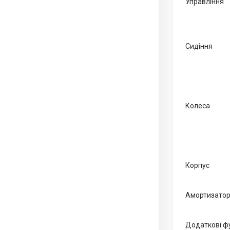
Управління
Сидіння
Колеса
Корпус
Амортизато
Додаткові фу