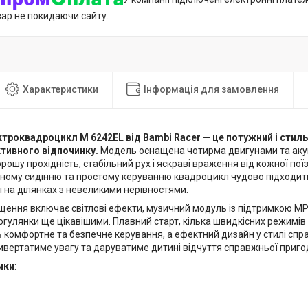
вар не покидаючи сайту.
Характеристики
Інформація для замовлення
троквадроцикл M 6242EL від Bambi Racer — це потужний і стил
тивного відпочинку.
Модель оснащена чотирма двигунами та аку
рошу прохідність, стабільний рух і яскраві враження від кожної по
чному сидінню та простому керуванню квадроцикл чудово підходить
 і на ділянках з невеликими нерівностями.
ення включає світлові ефекти, музичний модуль із підтримкою MP3,
гулянки ще цікавішими. Плавний старт, кілька швидкісних режимів 
 комфортне та безпечне керування, а ефектний дизайн у стилі сп
ивертатиме увагу та даруватиме дитині відчуття справжньої приго
ики
: