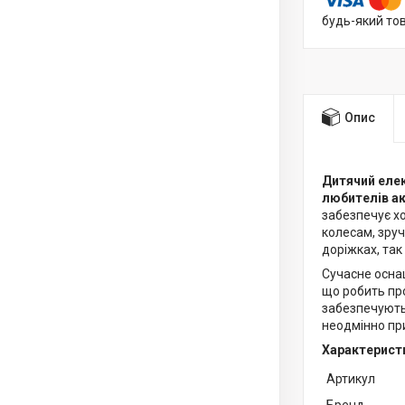
будь-який то
Опис
Дитячий елек
любителів ак
забезпечує хо
колесам, зру
доріжках, так
Сучасне оснащ
що робить про
забезпечують
неодмінно пр
Характерист
Артикул