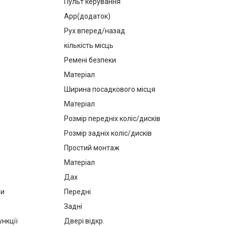
Пульт керування
App(додаток)
Рух вперед/назад
кількість місць
Ремені безпеки
Матеріал
Ширина посадкового місця
Матеріал
Розмір передніх коліс/дисків
Розмір задніх коліс/дисків
Простий монтаж
Матеріал
Дах
ри
Передні
Задні
нкції
Двері відкр.