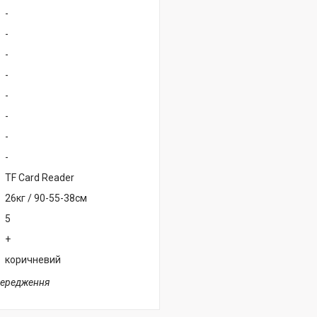
-
-
-
-
-
-
-
-
TF Card Reader
26кг / 90-55-38см
5
+
коричневий
передження