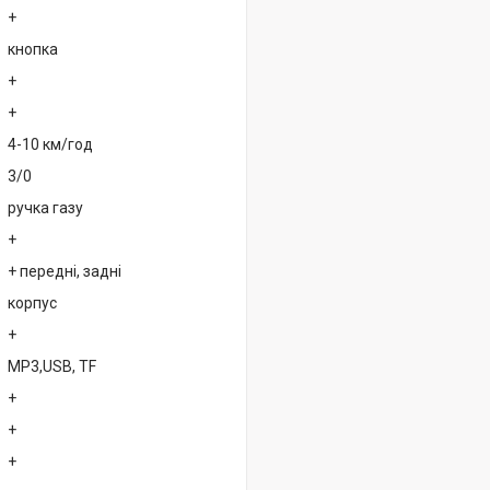
+
кнопка
+
+
4-10 км/год
3/0
ручка газу
+
+ передні, задні
корпус
+
MP3,USB, TF
+
+
+