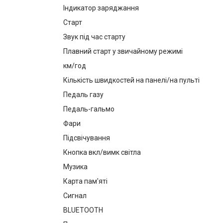
Індикатор заряджання
Старт
Звук під час старту
Плавний старт у звичайному режимі
км/год
Кількість швидкостей на панелі/на пульті
Педаль газу
Педаль-гальмо
Фари
Підсвічування
Кнопка вкл/вимк світла
Музика
Карта пам'яті
Сигнал
BLUETOOTH