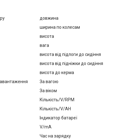
ару
довжина
ширина по колесам
висота
вага
висота від підлоги до сидіння
висота від підніжки до сидіння
висота до керма
навантаження
За вагою
За віком
Кількість/V/RPM
Кількість/V/AH
Індикатор батареї
V/mA
Час на зарядку