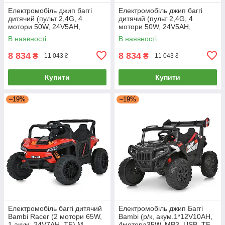
Електромобіль джип баггі
Електромобіль джип баггі
дитячий (пульт 2,4G, 4
дитячий (пульт 2,4G, 4
мотори 50W, 24V5AH,
мотори 50W, 24V5AH,
музика, світло) Bambi M
музика, світло) Bambi M
В наявності
В наявності
5991EBLR-2(24V)
5991EBLR-11(24V)
8 834
8 834
₴
₴
11 043 ₴
11 043 ₴
Купити
Купити
–19%
–19%
Електромобіль баггі дитячий
Електромобіль джип Баггі
Bambi Racer (2 мотори 65W,
Bambi (р/к, акум.1*12V10AH,
1 акум. 24V7AH, TF) M
4мотора35W, MP3, USB, TF,