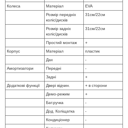
Колеса
Матеріал
EVA
Розмір передніх
31см/22см
коліс/дисків
Розмір задніх
31см/22см
коліс/дисків
Простий монтаж
+
Корпус
Матеріал
пластик
Дах
-
Амортизатори
Передні
-
Задні
+
Додаткові функції
Двері відчин.
+ в сторони
Демо-режим
+
Бат.ручка
-
Дод. Коліщатка
-
Кондиціонер
-