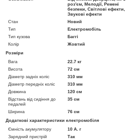
роз'єм, Мелодії, Ремені
безпеки, Світлові ефекти,
Звукові ефекти
Стан
Новий
Тип
Електромобіль
Тип кузова
Баггі
Колір
Жовтий
Розміри
Вага
22.7 кг
Висота
72 см
Діаметр задніх коліс
310 мм
Діаметр передніх коліс
310 мм
Довжина
120 см
Відстань від сидіння до
35 см
педалей
Ширина
76 см
Додаткові характеристики електромобіля
Ємність акумулятору
10 А. г
Зарядний пристрій
Так