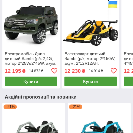
Електромобіль Джип
Електрокарт дитячий
Елек
дитячий Bambi (р/к 2,4G,
Bambi (р/к, мотор 2*150W,
дитя
мотор 2*25W/2*45W, акум.
акум. 2*12V12AH,
4*45
1*24V5AH, TF, USB, MP3)
регульоване сидіння,
BLU
12 195
12 230
12 
₴
₴
14 872 ₴
14 914 ₴
JJ2022EBLR-10(24V) Хакі
MP3, BLUETOOTH) M
Bam
6311EBLR-6(24V) Жовтий
Сіри
Купити
Купити
Акційні пропозиції та новинки
–21%
–21%