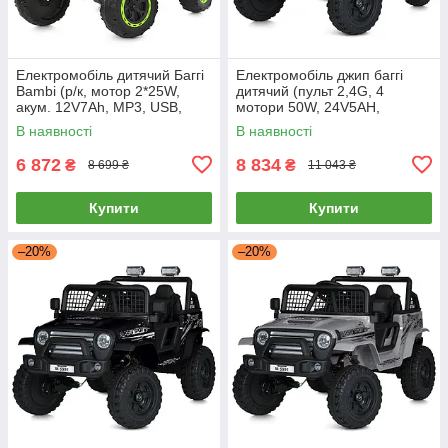
Електромобіль дитячий Баггі
Електромобіль джип баггі
Bambi (р/к, мотор 2*25W,
дитячий (пульт 2,4G, 4
акум. 12V7Ah, MP3, USB,
мотори 50W, 24V5AH,
BLUETOOTH) M 6141EBLR-5
музика, світло) Bambi M
В наявності
В наявності
Зелений
5991EBLR-1(24V Білий
6 872
8 834
₴
₴
8 699 ₴
11 043 ₴
Купити
Купити
–20%
–20%