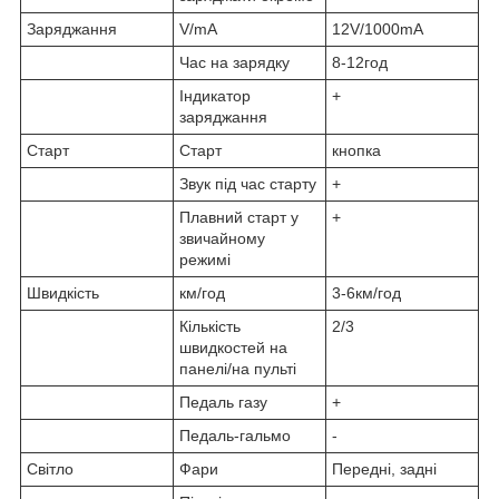
Заряджання
V/mA
12V/1000mA
Час на зарядку
8-12год
Індикатор
+
заряджання
Старт
Старт
кнопка
Звук під час старту
+
Плавний старт у
+
звичайному
режимі
Швидкість
км/год
3-6км/год
Кількість
2/3
швидкостей на
панелі/на пульті
Педаль газу
+
Педаль-гальмо
-
Світло
Фари
Передні, задні