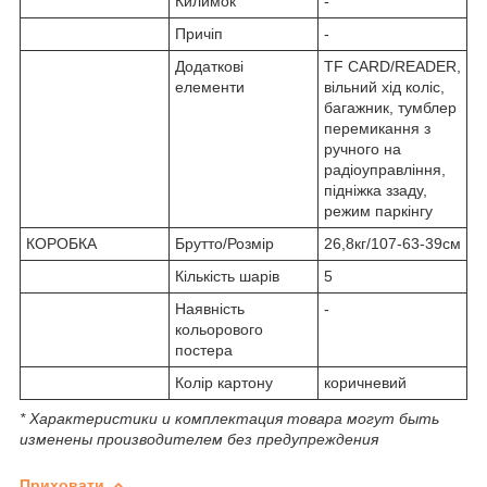
Килимок
-
Причіп
-
Додаткові
TF CARD/READER,
елементи
вільний хід коліс,
багажник, тумблер
перемикання з
ручного на
радіоуправління,
підніжка ззаду,
режим паркінгу
КОРОБКА
Брутто/Розмір
26,8кг/107-63-39см
Кількість шарів
5
Наявність
-
кольорового
постера
Колір картону
коричневий
* Характеристики и комплектация товара могут быть
изменены производителем без предупреждения
Приховати