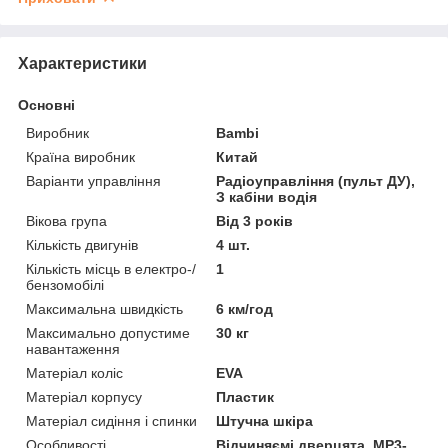
Характеристики
Основні
Виробник
Bambi
Країна виробник
Китай
Варіанти управління
Радіоуправління (пульт ДУ),
З кабіни водія
Вікова група
Від 3 років
Кількість двигунів
4 шт.
Кількість місць в електро-/
1
бензомобілі
Максимальна швидкість
6 км/год
Максимально допустиме
30 кг
навантаження
Матеріал коліс
EVA
Матеріал корпусу
Пластик
Матеріал сидіння і спинки
Штучна шкіра
Особливості
Відчиняємі дверцята, MP3-