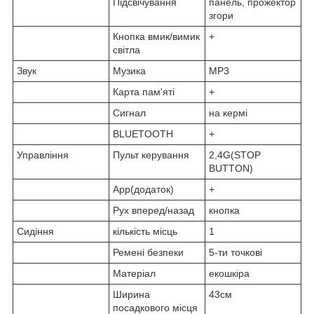
Підсвічування
панель, прожектор
згори
Кнопка вмик/вимик
+
світла
Звук
Музика
MP3
Карта пам'яті
+
Сигнал
на кермі
BLUETOOTH
+
Управління
Пульт керування
2,4G(STOP
BUTTON)
App(додаток)
+
Рух вперед/назад
кнопка
Сидіння
кількість місць
1
Ремені безпеки
5-ти точкові
Матеріал
екошкіра
Ширина
43см
посадкового місця