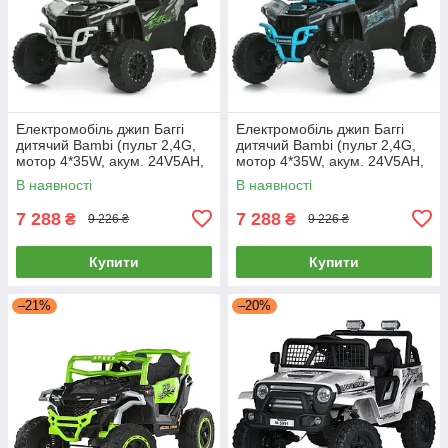
Електромобіль джип Баггі
Електромобіль джип Баггі
дитячий Bambi (пульт 2,4G,
дитячий Bambi (пульт 2,4G,
мотор 4*35W, акум. 24V5AH,
мотор 4*35W, акум. 24V5AH,
EVA, TF) JS330EBLR-11(24V)
EVA, TF) JS330EBLR-2-
В наявності
В наявності
Сірий
4(24V) Чорно-синій
7 288
7 288
₴
₴
9 226 ₴
9 226 ₴
Купити
Купити
–21%
–20%