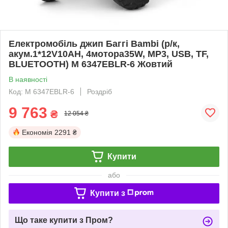
Електромобіль джип Баггі Bambi (р/к,
акум.1*12V10AH, 4мотора35W, MP3, USB, TF,
BLUETOOTH) M 6347EBLR-6 Жовтий
В наявності
Код: M 6347EBLR-6
Роздріб
9 763
₴
12 054 ₴
Економія
2291 ₴
Купити
або
Купити з
Що таке купити з Пром?