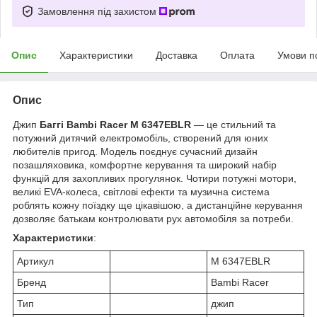
Замовлення під захистом
Опис
Характеристики
Доставка
Оплата
Умови п
Опис
Джип
Баггі
Bambi Racer M 6347EBLR
— це стильний та
потужний дитячий електромобіль, створений для юних
любителів пригод. Модель поєднує сучасний дизайн
позашляховика, комфортне керування та широкий набір
функцій для захопливих прогулянок. Чотири потужні мотори,
великі EVA-колеса, світлові ефекти та музична система
роблять кожну поїздку ще цікавішою, а дистанційне керування
дозволяє батькам контролювати рух автомобіля за потреби.
Характеристики
:
Артикул
M 6347EBLR
Бренд
Bambi Racer
Тип
джип