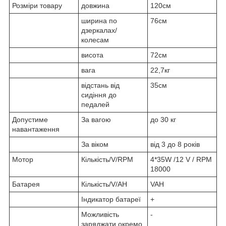
Розміри товару
довжина
120см
ширина по
76см
дзеркалах/
колесам
висота
72см
вага
22,7кг
відстань від
35см
сидіння до
педалей
Допустиме
За вагою
до 30 кг
навантаження
За віком
від 3 до 8 років
Мотор
Кількість/V/RPM
4*35W /12 V / RPM
18000
Батарея
Кількість/V/AH
VAH
Індикатор батареї
+
Можливість
-
заряджати окремо