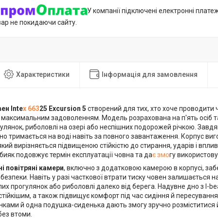
У компанії підключені електронні плате
вар не покидаючи сайту.
Характеристики
Інформація для замовлення
ен Inte
x 663
25 Excursion 5
створений для тих, хто хоче проводити 
з максимальним задоволенням. Модель розрахована на п'ять осіб т
улянок, риболовлі на озері або неспішних подорожей річкою. Завдя
но тримається на воді навіть за повного завантаження. Корпус виг
який вирізняється підвищеною стійкістю до стирання, ударів і впли
бияк подовжує термін експлуатації човна та да
є змо
гу використову
і повітряні камери
, включно з додатковою камерою в корпусі, за
 безпеки. Навіть у разі часткової втрати тиску човен залишається 
лих прогулянок або риболовлі далеко від берега. Надувне дно з I-
стійкішим, а також підвищує комфорт під час сидіння й пересування
пинками й одна подушка-сиденька дають змогу зручно розміститися
без втоми.