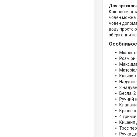
Для прихильн
Кріплення для
човен можна 
човен допомаг
воду простою 
зберігання п
Особливост
Місткість
Розміри: 
Максима
Матеріал
Кількіст
Надувне 
2 надувн
Весла: 2
Ручний н
Клапани
Кріпленн
4 тримач
Кишеня 
Трос пе
Ручка дл