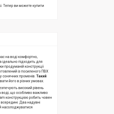
жі. Тепер ви можете купити
час на воді комфортно,
а ідеально підходить для
ки продуманій конструкції
отовлений із посиленого ПВХ
ву сонячних променів.
Такий
вати його в різних умовах.
безпечують високий рівень
на воді, що особливо важливо
beam конструкцією робить човен
 всередині. Два надувні
 й насолоджуватися