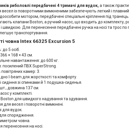
иків риболовлі передбачені 4 тримачі для вудок,
а також практи
 весел із поворотними вимкненими забезпечують легкий і плавний 
доособити мотором, передбачені спеціальні кріплення під транець
ають клапани Boston, а ручний насос, що входить до комплекту, ро
і швидкою. Для перенесення передбачені ручка на носі та трос по 
олегшує транспортування.
і човна Intex 66325 Excursion 5
: до 5 осіб.
366 × 168 × 43 см.
льне навантаження: до 600 кг.
: посилений ПВХ SuperStrong.
ь повітряних камер: 3.
дно I-beam для жорсткості та комфорту.
і сидіння зі спинками й 1 подушка-сиденья.
 шт., довжина 137 см.
асос у комплекті.
 Boston для швидкого надування та здування.
я для весел і поворотні вимкнені.
і для вудок.
для спорядження.
риметром човна.
я перенесення на носі.