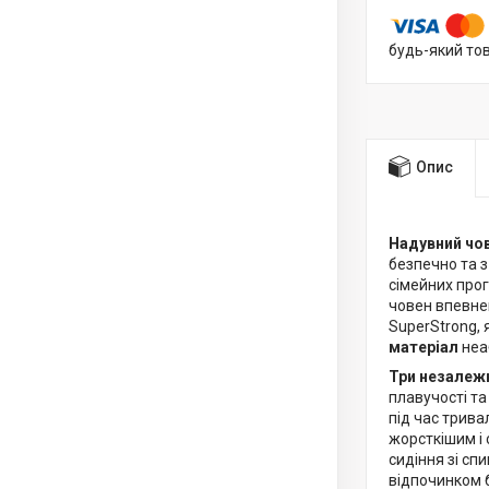
будь-який то
Опис
Надувний чов
безпечно та 
сімейних прог
човен впевне
SuperStrong, 
матеріал
неа
Три незалежн
плавучості та
під час трива
жорсткішим і 
сидіння зі с
відпочинком 