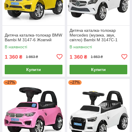
Дитяча каталка-толокар
Дитяча каталка-толокар BMW
Mercedes (музика, звук,
Bambi M 3147-6 Жовтий
світло) Bambi M 3147C-1
Білий
В наявності
В наявності
1 360
1 360
₴
₴
1 863 ₴
1 863 ₴
Купити
Купити
–27%
–27%