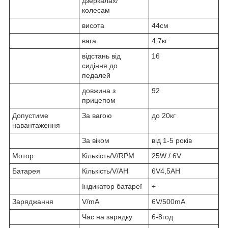
дзеркалах/
колесам
висота
44см
вага
4,7кг
відстань від
16
сидіння до
педалей
довжина з
92
прицепом
Допустиме
За вагою
до 20кг
навантаження
За віком
від 1-5 років
Мотор
Кількість/V/RPM
25W / 6V
Батарея
Кількість/V/AH
6V4,5AH
Індикатор батареї
+
Заряджання
V/mA
6V/500mA
Час на зарядку
6-8год