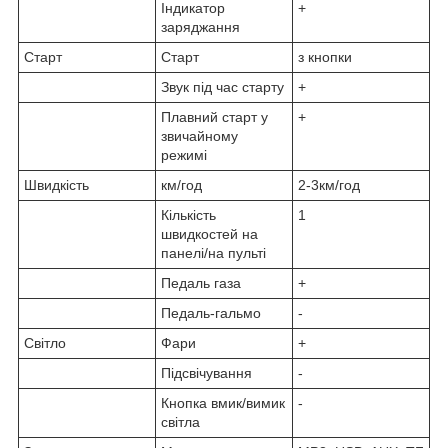
Індикатор
+
заряджання
Старт
Старт
з кнопки
Звук під час старту
+
Плавний старт у
+
звичайному
режимі
Швидкість
км/год
2-3км/год
Кількість
1
швидкостей на
панелі/на пульті
Педаль газа
+
Педаль-гальмо
-
Світло
Фари
+
Підсвічування
-
Кнопка вмик/вимик
-
світла