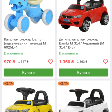
Каталка-толокар Bambi
Дитяча каталка-толокар
(підсвічування, музика) M
Bambi M 3147 Червоний (M
6025E-4
3147 B-3)
В наявності
В наявності
970
1 360
₴
₴
1 347 ₴
1 863 ₴
Купити
Купити
–27%
–27%