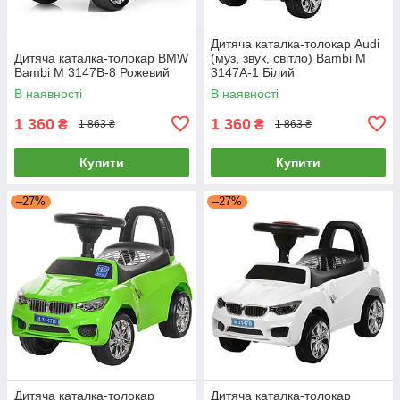
Дитяча каталка-толокар Audi
Дитяча каталка-толокар BMW
(муз, звук, світло) Bambi M
Bambi M 3147B-8 Рожевий
3147A-1 Білий
В наявності
В наявності
1 360
1 360
₴
₴
1 863 ₴
1 863 ₴
Купити
Купити
–27%
–27%
Дитяча каталка-толокар
Дитяча каталка-толокар