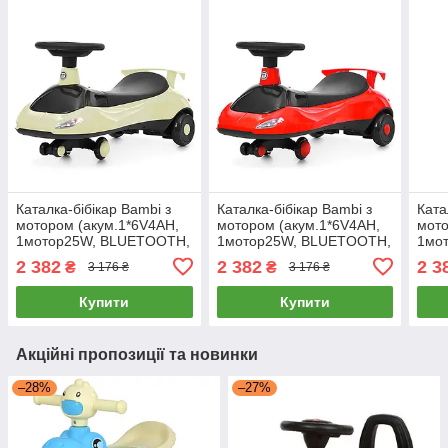
Каталка-бібікар Bambi з
Каталка-бібікар Bambi з
Ката
мотором (акум.1*6V4AH,
мотором (акум.1*6V4AH,
мото
1мотор25W, BLUETOOTH,
1мотор25W, BLUETOOTH,
1мо
музика, світло) M 6363-11
музика, світло) M 6363-3
музи
2 382
2 382
2 3
₴
₴
3 176 ₴
3 176 ₴
Сіра
Червона
Жов
Купити
Купити
Акційні пропозиції та новинки
–28%
–27%