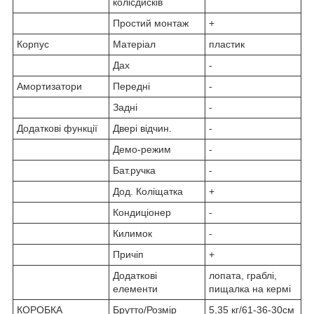
колісдисків
Простий монтаж
+
Корпус
Матеріал
пластик
Дах
-
Амортизатори
Передні
-
Задні
-
Додаткові функції
Двері відчин.
-
Демо-режим
-
Бат.ручка
-
Дод. Коліщатка
+
Кондиціонер
-
Килимок
-
Причіп
+
Додаткові
лопата, граблі,
елементи
пищалка на кермі
КОРОБКА
Брутто/Розмір
5,35 кг/61-36-30см