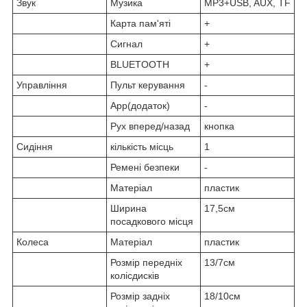
Звук
Музика
MP3+USB, AUX, TF
Карта пам'яті
+
Сигнал
+
BLUETOOTH
+
Управління
Пульт керування
-
App(додаток)
-
Рух вперед/назад
кнопка
Сидіння
кількість місць
1
Ремені безпеки
-
Матеріал
пластик
Ширина
17,5см
посадкового місця
Колеса
Матеріал
пластик
Розмір передніх
13/7см
колісдисків
Розмір задніх
18/10см