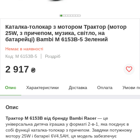
Каталка-толокар з мотором Трактор (мотор
25W, з причепом, музика, світло, на
батарейці) Bambi M 6153B-5 Зелений
Немає в наявності
Код: M 6153B-5
Роздріб
2 917
₴
Опис
Характеристики
Доставка
Оплата
Умови п
Опис
Трактор M 6153B від бренду Bambi Racer
— це
універсальна дитяча іграшка у форматі 2-в-1, яка поєднує в
собі функції каталка-толокар з причепом. Завдяки потужному
мотору 25W і батареї 6V4,5AH, ця модель забезпечує