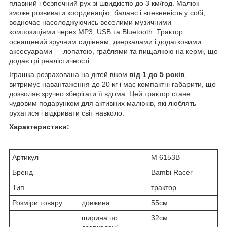
плавний і безпечний рух зі швидкістю до 3 км/год. Малюк
зможе розвивати координацію, баланс і впевненість у собі,
водночас насолоджуючись веселими музичними
композиціями через MP3, USB та Bluetooth. Трактор
оснащений зручним сидінням, дзеркалами і додатковими
аксесуарами — лопатою, граблями та пищалкою на кермі, що
додає грі реалістичності.
Іграшка розрахована на дітей віком
від 1 до 5 років
,
витримує навантаження до 20 кг і має компактні габарити, що
дозволяє зручно зберігати її вдома. Цей трактор стане
чудовим подарунком для активних малюків, які люблять
рухатися і відкривати світ навколо.
Характеристики:
Артикул
M 6153B
Бренд
Bambi Racer
Тип
трактор
Розміри товару
довжина
55см
ширина по
32см