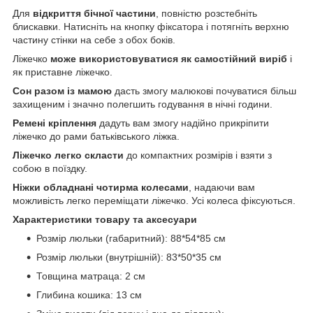
Для
відкриття бічної частини
, повністю розстебніть
блискавки. Натисніть на кнопку фіксатора і потягніть верхню
частину стінки на себе з обох боків.
Ліжечко
може використовуватися як самостійний виріб
і
як приставне ліжечко.
Сон разом із мамою
дасть змогу малюкові почуватися більш
захищеним і значно полегшить годування в нічні години.
Ремені кріплення
дадуть вам змогу надійно прикріпити
ліжечко до рами батьківського ліжка.
Ліжечко легко скласти
до компактних розмірів і взяти з
собою в поїздку.
Ніжки обладнані чотирма колесами
, надаючи вам
можливість легко переміщати ліжечко. Усі колеса фіксуються.
Характеристики товару та аксесуари
Розмір люльки (габаритний): 88*54*85 см
Розмір люльки (внутрішній): 83*50*35 см
Товщина матраца: 2 см
Глибина кошика: 13 см