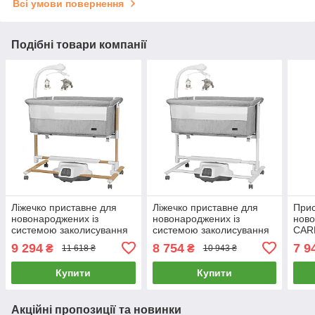
Всі умови повернення
Подібні товари компанії
Ліжечко приставне для
Ліжечко приставне для
Прис
новонароджених із
новонароджених із
нов
системою заколисування
системою заколисування
CAR
3в1 CARRELLO Bloom
3в1 CARRELLO Bloom
(еле
9 294
8 754
7 9
₴
₴
11 618 ₴
10 943 ₴
CRL-10304 Anchor Grey
CRL-10304 Anchor Grey
зако
Wooden Сіре
Сіре
1650
Купити
Купити
Акційні пропозиції та новинки