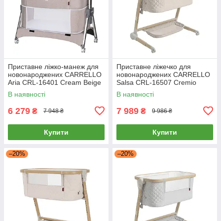
Приставне ліжко-манеж для
Приставне ліжечко для
новонароджених CARRELLO
новонароджених CARRELLO
Aria CRL-16401 Cream Beige
Salsa CRL-16507 Cremio
Бежеве
Beige Бежеве
В наявності
В наявності
6 279
7 989
₴
₴
7 948 ₴
9 986 ₴
Купити
Купити
–20%
–20%