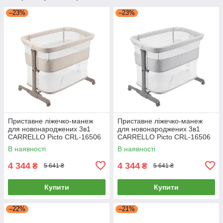
–23%
–23%
Приставне ліжечко-манеж
Приставне ліжечко-манеж
для новонароджених 3в1
для новонароджених 3в1
CARRELLO Picto CRL-16506
CARRELLO Picto CRL-16506
Aori Beige
Tao Grey Сіре
В наявності
В наявності
4 344
4 344
₴
₴
5 641 ₴
5 641 ₴
Купити
Купити
–22%
–21%