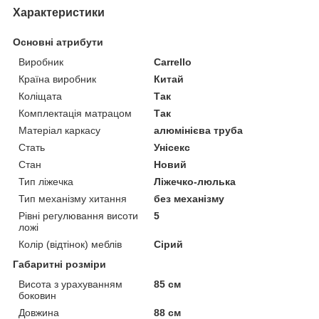
Характеристики
Основні атрибути
Виробник
Carrello
Країна виробник
Китай
Коліщата
Так
Комплектація матрацом
Так
Матеріал каркасу
алюмінієва труба
Стать
Унісекс
Стан
Новий
Тип ліжечка
Ліжечко-люлька
Тип механізму хитання
без механізму
Рівні регулювання висоти
5
ложі
Колір (відтінок) меблів
Сірий
Габаритні розміри
Висота з урахуванням
85 см
боковин
Довжина
88 см