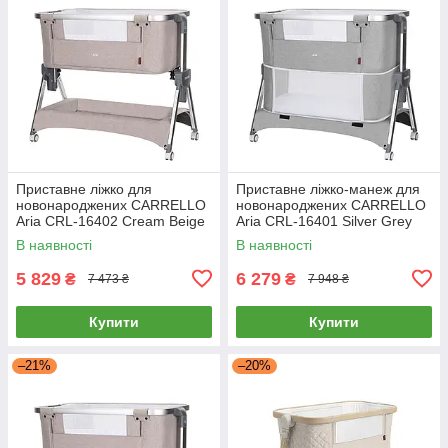
Приставне ліжко для
Приставне ліжко-манеж для
новонароджених CARRELLO
новонароджених CARRELLO
Aria CRL-16402 Cream Beige
Aria CRL-16401 Silver Grey
Бежеве
Сіре
В наявності
В наявності
5 829
6 279
₴
₴
7 473 ₴
7 948 ₴
Купити
Купити
–21%
–20%