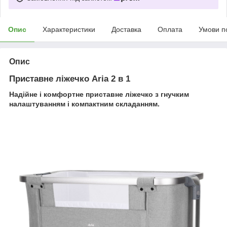
Опис
Характеристики
Доставка
Оплата
Умови п
Опис
Приставне ліжечко Aria 2 в 1
Надійне і комфортне приставне ліжечко з гнучким
налаштуванням і компактним складанням.