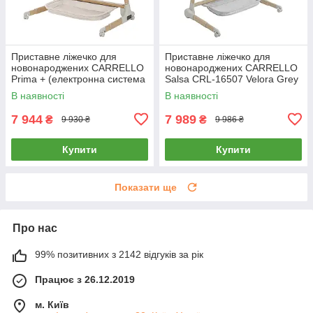
Приставне ліжечко для
Приставне ліжечко для
новонароджених CARRELLO
новонароджених CARRELLO
Prima + (електронна система
Salsa CRL-16507 Velora Grey
заколисування) CRL-16504
Сіре
В наявності
В наявності
Honey Beige Бежеве
7 944
7 989
₴
₴
9 930 ₴
9 986 ₴
Купити
Купити
Показати ще
Про нас
99% позитивних з 2142 відгуків за рік
Працює з 26.12.2019
м. Київ