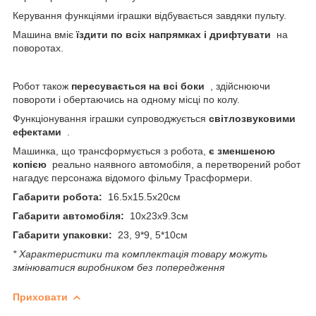
Керування функціями іграшки відбувається завдяки пульту.
Машина вміє
їздити по всіх напрямках і дрифтувати
на
поворотах.
Робот також
пересувається на всі боки
, здійснюючи
повороти і обертаючись на одному місці по колу.
Функціонування іграшки супроводжується
світлозвуковими
ефектами
.
Машинка, що трансформується з робота,
є зменшеною
копією
реально наявного автомобіля, а перетворений робот
нагадує персонажа відомого фільму Трасформери.
Габарити робота:
16.5х15.5х20см
Габарити автомобіля:
10х23х9.3см
Габарити упаковки:
23, 9*9, 5*10см
* Характеристики та комплектація товару можуть
змінюватися виробником без попередження
Приховати