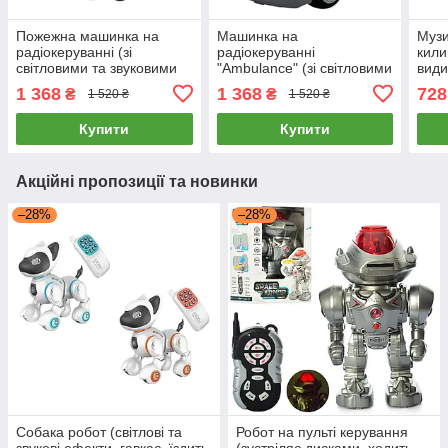
Пожежна машинка на
Машинка на
Муз
радіокеруванні (зі
радіокеруванні
кили
світловими та звуковими
"Ambulance" (зі світловими
види
ефектами) DHTRC10405J
та звуковими ефектами)
твар
1 368
1 368
728
₴
₴
1 520 ₴
1 520 ₴
DHTRC10426J
Купити
Купити
Акційні пропозиції та новинки
–28%
–28%
Собака робот (світлові та
Робот на пульті керування
звукові ефекти, гавкає, їздить,
(зустріляє дисками, ходить,