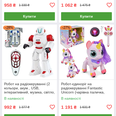
958
1 062
₴
₴
1 330 ₴
1 475 ₴
Купити
Купити
–28%
–27%
Робот на радіокеруванні (2
Робот-єдиноріг на
кольори, акум., USB,
радіокеруванні Fantastic
інтерактивний, музика, світло,
Unicorn (чарівна паличка,
ходить) JT703
звуки, рухається) 6605
В наявності
В наявності
992
1 191
₴
₴
1 377 ₴
1 631 ₴