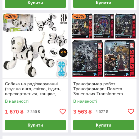
Купити
Купити
–26%
–23%
Собака на радіокеруванні
Трансформер робот
(звук на англ, світло, їздить,
Трансформери: Помста
перевертається, танцює,
Занепалих Transformers
програмується, USB) RC
Hasbro (різні види,
В наявності
В наявності
0007
аксесуари) E0703
1 670
3 563
₴
₴
2 256 ₴
4 627 ₴
Купити
Купити