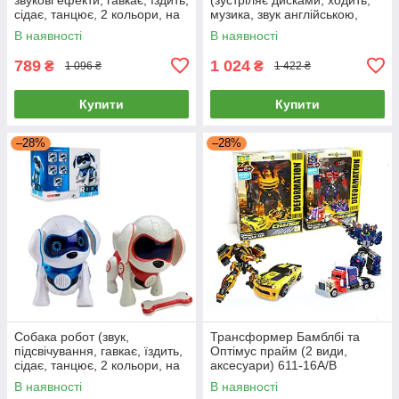
сідає, танцює, 2 кольори, на
музика, звук англійською,
батарейках) 8006
світло) 27108
В наявності
В наявності
789
1 024
₴
₴
1 096 ₴
1 422 ₴
Купити
Купити
–28%
–28%
Собака робот (звук,
Трансформер Бамблбі та
підсвічування, гавкає, їздить,
Оптімус прайм (2 види,
сідає, танцює, 2 кольори, на
аксесуари) 611-16A/B
батарейках) 961
В наявності
В наявності