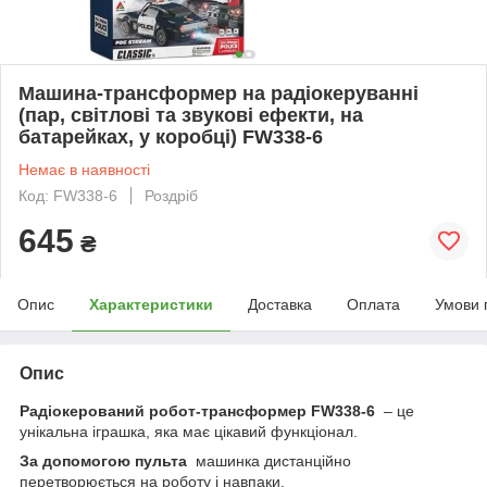
Машина-трансформер на радіокеруванні
(пар, світлові та звукові ефекти, на
батарейках, у коробці) FW338-6
Немає в наявності
Код: FW338-6
Роздріб
645
₴
Опис
Характеристики
Доставка
Оплата
Умови 
Опис
Радіокерований робот-трансформер FW338-6
– це
унікальна іграшка, яка має цікавий функціонал.
За допомогою пульта
машинка дистанційно
перетворюється на роботу і навпаки.