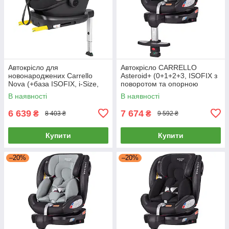
Автокрісло для
Автокрісло CARRELLO
новонароджених Carrello
Asteroid+ (0+1+2+3, ISOFIX з
Nova (+база ISOFIX, i-Size,
поворотом та опорною
40-87см) CRL-16101/2 Black
стійкою) CRL-15801 Shale
В наявності
В наявності
Line Чорне
Grey Темно-сірий
6 639
7 674
₴
₴
8 403 ₴
9 592 ₴
Купити
Купити
–20%
–20%