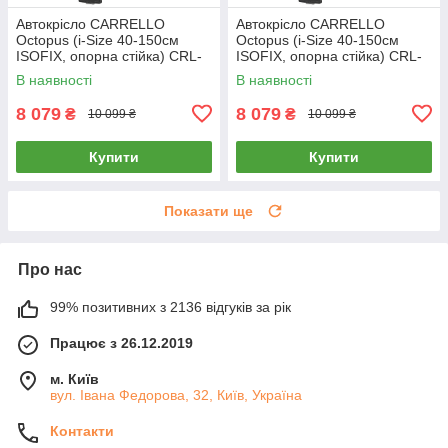
Автокрісло CARRELLO
Автокрісло CARRELLO
Octopus (i-Size 40-150см
Octopus (i-Size 40-150см
ISOFIX, опорна стійка) CRL-
ISOFIX, опорна стійка) CRL-
16002 Midnight Black
16002 Sandstone Beige
В наявності
В наявності
8 079
8 079
₴
₴
10 099 ₴
10 099 ₴
Купити
Купити
Показати ще
Про нас
99% позитивних з 2136 відгуків за рік
Працює з 26.12.2019
м. Київ
вул. Івана Федорова, 32, Київ, Україна
Контакти