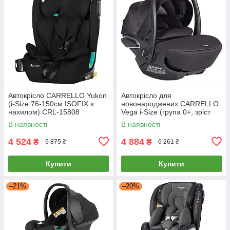
Автокрісло CARRELLO Yukon
Автокрісло для
(i-Size 76-150см ISOFIX з
новонароджених CARRELLO
нахилом) CRL-15808
Vega i-Size (група 0+, зріст
Midnight Black
40-87см) CRL-14101 Absolute
В наявності
В наявності
Black Чорний
4 524
4 884
₴
₴
5 875 ₴
6 261 ₴
Купити
Купити
–21%
–20%