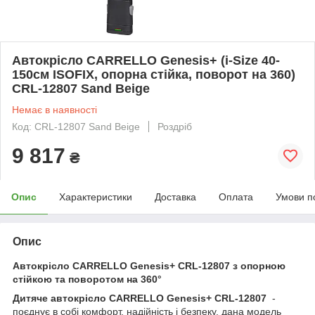
Автокрісло CARRELLO Genesis+ (i-Size 40-
150см ISOFIX, опорна стійка, поворот на 360)
CRL-12807 Sand Beige
Немає в наявності
Код: CRL-12807 Sand Beige
Роздріб
9 817
₴
Опис
Характеристики
Доставка
Оплата
Умови п
Опис
Автокрісло CARRELLO Genesis+ CRL-12807 з опорною
стійкою та поворотом на 360°
Дитяче автокрісло CARRELLO Genesis+ CRL-12807
-
поєднує в собі комфорт, надійність і безпеку, дана модель