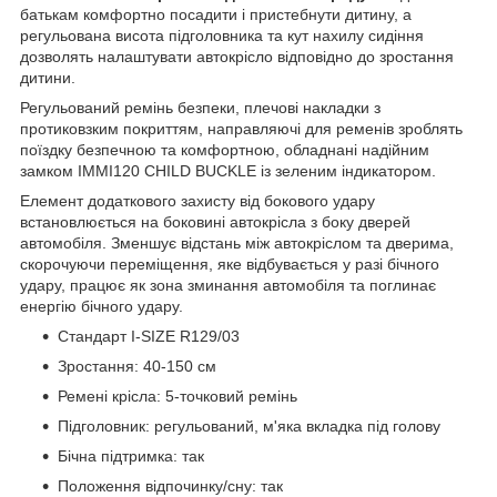
батькам комфортно посадити і пристебнути дитину, а
регульована висота підголовника та кут нахилу сидіння
дозволять налаштувати автокрісло відповідно до зростання
дитини.
Регульований ремінь безпеки, плечові накладки з
протиковзким покриттям, направляючі для ременів зроблять
поїздку безпечною та комфортною, обладнані надійним
замком IMMI120 CHILD BUCKLE із зеленим індикатором.
Елемент додаткового захисту від бокового удару
встановлюється на боковині автокрісла з боку дверей
автомобіля. Зменшує відстань між автокріслом та дверима,
скорочуючи переміщення, яке відбувається у разі бічного
удару, працює як зона зминання автомобіля та поглинає
енергію бічного удару.
Стандарт I-SIZE R129/03
Зростання: 40-150 см
Ремені крісла: 5-точковий ремінь
Підголовник: регульований, м'яка вкладка під голову
Бічна підтримка: так
Положення відпочинку/сну: так