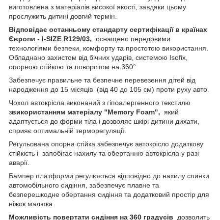
виготовлена з матеріалів високої якості, завдяки цьому
прослужить дитині довгий термін.
Відповідає останньому стандарту сертифікації в країнах
Європи - I-SIZE R129/03,
оснащено передовими
технологіями безпеки, комфорту та простотою використання.
Обладнано захистом від бічних ударів, системою Isofix,
опорною стійкою та поворотом на 360°.
Забезпечує правильне та безпечне перевезення дітей від
народження до 15 місяців (від 40 до 105 см) проти руху авто.
Чохол автокрісла виконаний з гіпоалергенного текстилю
з
використанням матеріалу "Memory Foam",
який
адаптується до форми тіла і дозволяє шкірі дитини дихати,
сприяє оптимальній терморегуляції.
Регульована опорна стійка забезпечує автокрісло додаткову
стійкість і запобігає нахилу та обертанню автокрісла у разі
аварії.
Бампер платформи регулюється відповідно до нахилу спинки
автомобільного сидіння, забезпечує плавне та
безперешкодне обертання сидіння та додатковий простір для
ніжок малюка.
Можливість повертати сидіння на 360 градусів
дозволить