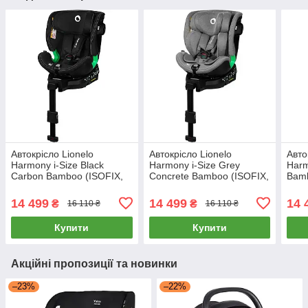
Автокрісло Lionelo
Автокрісло Lionelo
Авто
Harmony i-Size Black
Harmony i-Size Grey
Harm
Carbon Bamboo (ISOFIX,
Concrete Bamboo (ISOFIX,
Bamb
0+/1/2/3, поворот 360 °,
0+/1/2/3, поворот 360 °,
пово
опорна стійка)
опорна стійка)
стійк
14 499
14 499
14 
₴
₴
16 110 ₴
16 110 ₴
Купити
Купити
Акційні пропозиції та новинки
–23%
–22%