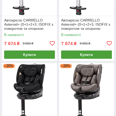
Автокрісло CARRELLO
Автокрісло CARRELLO
Asteroid+ (0+1+2+3, ISOFIX з
Asteroid+ (0+1+2+3, ISOFIX з
поворотом та опорною
поворотом та опорною
стійкою) CRL-15801 Marble
стійкою) CRL-15801 Onyx
В наявності
В наявності
Grey Сірий
Black Чорний
7 674
7 674
₴
₴
9 592 ₴
9 592 ₴
Купити
Купити
–20%
–20%