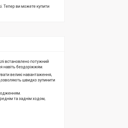
жі. Тепер ви можете купити
иклі встановлено потужний
я навіть бездоріжжям.
вати великі навантаження,
а дозволяють швидко зупинити
олодженням.
ереднім та заднім ходом,