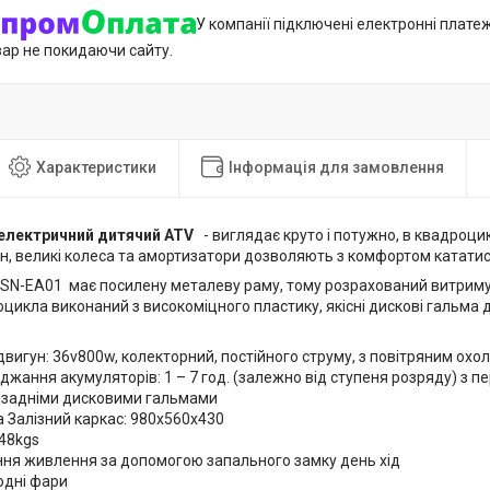
У компанії підключені електронні плате
вар не покидаючи сайту.
Характеристики
Інформація для замовлення
електричний дитячий ATV
- виглядає круто і потужно, в квадроц
н, великі колеса та амортизатори дозволяють з комфортом кататис
SN-EA01
має посилену металеву раму, тому розрахований витриму
оцикла виконаний з високоміцного пластику, якісні дискові гальм
вигун: 36v800w, колекторний, постійного струму, з повітряним ох
джання акумуляторів: 1 – 7 год. (залежно від ступеня розряду) з п
 задніми дисковими гальмами
 Залізний каркас: 980x560x430
48kgs
ння живлення за допомогою запального замку день хід
одні фари