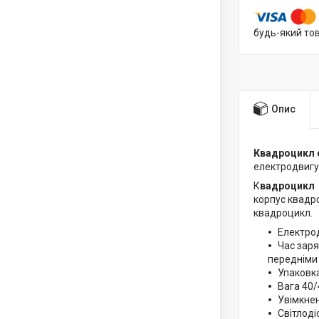
будь-який то
Опис
Квадроцикл 
електродвигу
К
вадроцикл
корпус квадр
квадроцикл.
Електрод
Час заря
передніми
Упаковка
Вага 40/
Увімкне
Світлоді