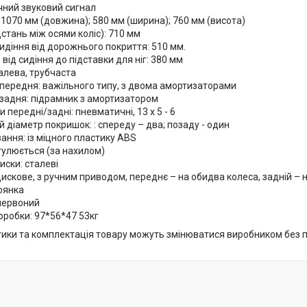
чний звуковий сигнал
 1070 мм (довжина); 580 мм (ширина); 760 мм (висота)
дстань між осями коліс): 710 мм
идіння від дорожнього покриття: 510 мм.
 від сидіння до підставки для ніг: 380 мм
алева, трубчаста
 передня: важільного типу, з двома амортизаторами
 задня: підрамник з амортизатором
 передні/задні: пневматичні, 13 х 5 - 6
й діаметр покришок: : спереду – два; позаду - один
ння: із міцного пластику ABS
гулюється (за нахилом)
диски: сталеві
искове, з ручним приводом, переднє – на обидва колеса, задній – на
оянка
червоний
оробки: 97*56*47 53кг
тики та комплектація товару можуть змінюватися виробником без 