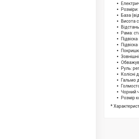
Електри
Розміри:
База (ві
Висота с
Відстань
Рама: ст
Підвіска
Підвіска
Покришки
Зовнішні
Обважува
Руль: ре
Колісні 
Гальмо д
Голмост
Чорний 
Розмір к
* Характерис