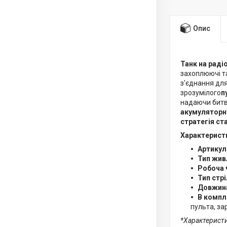
Опис
Танк на раді
захоплюючі та 
з'єднання для
зрозумілого
п
надаючи битва
акумуляторну
стратегія ст
Характерист
Артикул
Тип жив
Робоча 
Тип стр
Довжина
В компл
пульта, за
*Характерист