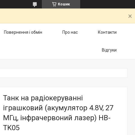
Кошик
Повернення і обмін
Про нас
Контакти
Відгуки
Танк на радіокеруванні
іграшковий (акумулятор 4.8V, 27
МГц, інфрачервоний лазер) HB-
TK05