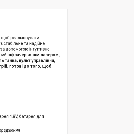
, щоб реалізовувати
ує стабільне та надійне
 за допомогою інтуїтивно
ений
інфрачервоним лазером,
 танка, пульт управління,
рій, готові до того, щоб
арея 4.8V, батарея для
передження