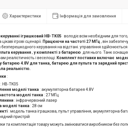
Характеристики
Інформація для замовлення
океруванні іграшковий HB-TK05
володіє всім необхідним для того
цікаві ігрові сценарії.
Працюючи на частоті 27 МГц
, він забезпеч
 безперешкодного керування на відстані. управління здійснюється
ульта керування
,
у комплекті з батареєю
для нього. Танк оснащ
м реалістичність і веселощі.
Комплект поставки включає модель
 батарею 4.8V для танка, батарею для пульта та зарядний прист
ала реальністю.
ики
:
: HB-TK05
лення моделі танка
: акумуляторна батарея 4.8V
частота моделі танка
: 27 МГц
ілянини
: інфрачервоний лазер
 моделі танка
: 28 см
екті
: модель танка іграшкова, пульт управління, акумуляторна бат
рядний пристрій
ики та комплектація товару можуть змінюватися виробником без по