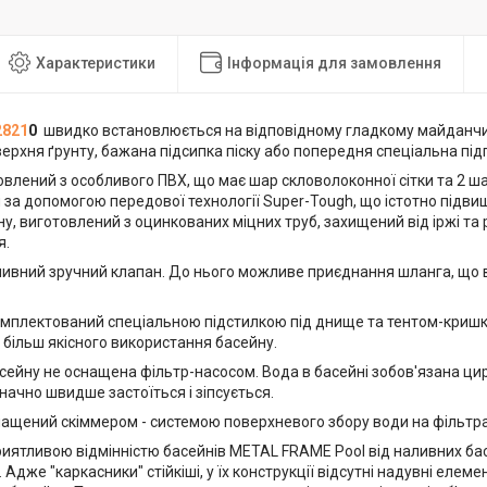
Характеристики
Інформація для замовлення
821
0
швидко встановлюється на відповідному гладкому майданчи
ерхня ґрунту, бажана підсипка піску або попередня спеціальна під
влений з особливого ПВХ, що має шар скловолоконної сітки та 2 ш
за допомогою передової технології Super-Tough, що істотно підвищ
у, виготовлений з оцинкованих міцних труб, захищений від іржі та
я.
ивний зручний клапан. До нього можливе приєднання шланга, що в
омплектований спеціальною підстилкою під днище та тентом-кришк
 більш якісного використання басейну.
сейну не оснащена фільтр-насосом. Вода в басейні зобов'язана ци
начно швидше застоїться і зіпсується.
нащений скіммером - системою поверхневого збору води на фільтр
иятливою відмінністю басейнів METAL FRAME Pool від наливних бас
. Адже "каркасники" стійкіші, у їх конструкції відсутні надувні елем