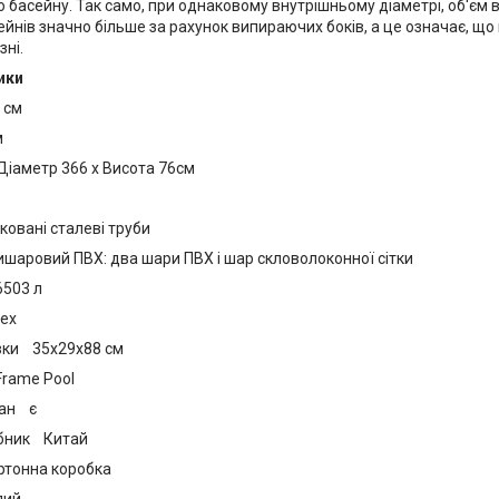
 басейну. Так само, при однаковому внутрішньому діаметрі, об'єм 
йнів значно більше за рахунок випираючих боків, а це означає, щ
зні.
ики
 см
м
іаметр 366 x Висота 76см
овані сталеві труби
шаровий ПВХ: два шари ПВХ і шар скловолоконної сітки
503 л
ex
вки 35x29x88 см
Frame Pool
пан є
обник Китай
ртонна коробка