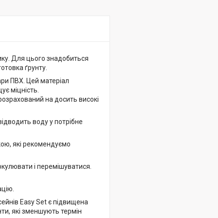
ку. Для цього знадобиться
готовка ґрунту.
ари ПВХ. Цей матеріал
ує міцність.
 розрахований на досить високі
ідводить воду у потрібне
ою, які рекомендуємо
ркулювати і перемішуватися.
ацію.
ейнів Easy Set є підвищена
енти, які зменшують термін