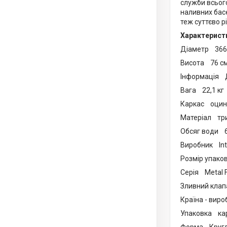
служби всього
наливних басе
теж суттєво рі
Характерист
Діаметр 366
Висота 76 с
Інформація Д
Вага 22,1 кг
Каркас оцинк
Матеріал три
Обсяг води 6
Виробник Int
Розмір упако
Серія Metal 
Зливний кла
Країна - вир
Упаковка ка