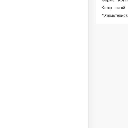
Форма Круг
Колір синій
* Характерис