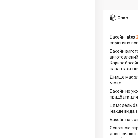
Опис
Басейн
Intex
2
вирівняна пов
Басейн вигото
виготовлений 
Каркас басейн
навантаженн
Днище має зл
місце.
Басейн не ук
придбати для
Ця модель ба
Інакше вода з
Басейн не ос
Основною спр
довговічність