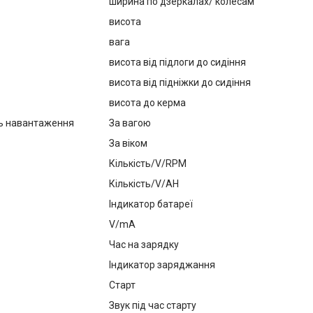
ширина по дзеркалах/ колесам
висота
вага
висота від підлоги до сидіння
висота від підніжки до сидіння
висота до керма
ь навантаження
За вагою
За віком
Кількість/V/RPM
Кількість/V/AH
Індикатор батареї
V/mA
Час на зарядку
Індикатор заряджання
Старт
Звук під час старту