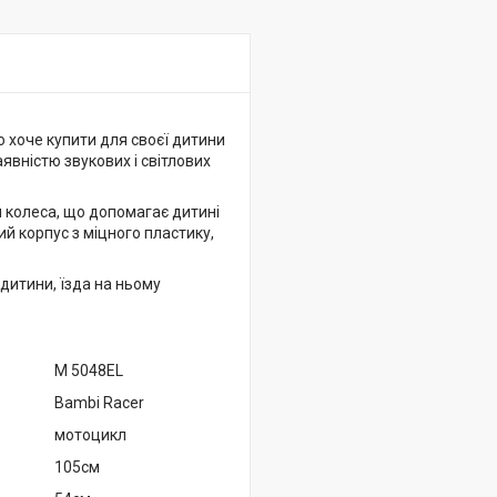
о хоче купити для своєї дитини
явністю звукових і світлових
и колеса, що допомагає дитині
й корпус з міцного пластику,
итини, їзда на ньому
M 5048EL
Bambi Racer
мотоцикл
105см