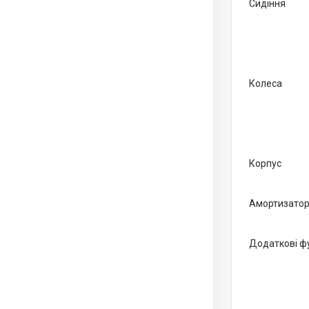
Сидіння
Колеса
Корпус
Амортизато
Додаткові фу