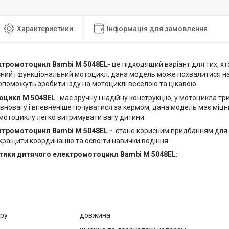
Характеристики
Інформація для замовлення
ктромотоцикл Bambi M 5048EL
- це підходящий варіант для тих, хт
сний і функціональний мотоцикл, дана модель може похвалитися на
допоможуть зробити їзду на мотоциклі веселою та цікавою.
оцикл M 5048EL
має зручну і надійну конструкцію, у мотоцикла тр
вновагу і впевненіше почуватися за кермом, дана модель має міцни
мотоциклу легко витримувати вагу дитини.
ктромотоцикл Bambi M 5048EL -
стане корисним придбанням для д
ращити координацію та освоїти навички водіння.
ики дитячого електромотоцикл Bambi M 5048EL:
ару
довжина