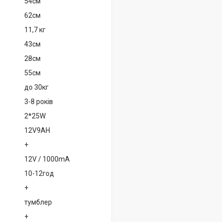
54см
62см
11,7 кг
43см
28см
55см
до 30кг
3-8 років
2*25W
12V9AH
+
12V / 1000mA
10-12год
+
тумблер
+