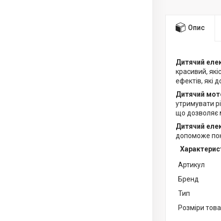
Опис
Дитячий еле
красивий, які
ефектів, які 
Дитячий мот
утримувати рі
що дозволяє 
Дитячий еле
допоможе пок
Характерист
Артикул
Бренд
Тип
Розміри тов