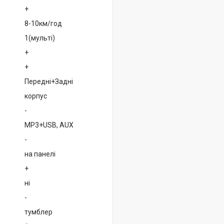
+
8-10км/год
1(мульті)
+
+
Передні+Задні
корпус
-
MP3+USB, AUX
-
на панелі
+
ні
-
тумблер