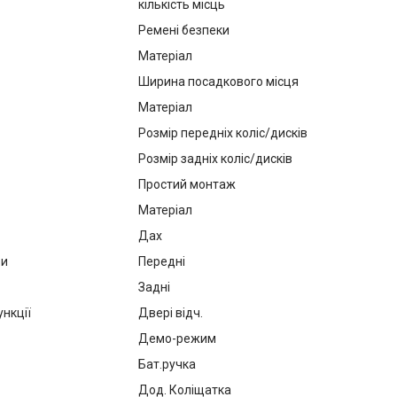
кількість місць
Ремені безпеки
Матеріал
Ширина посадкового місця
Матеріал
Розмір передніх коліс/дисків
Розмір задніх коліс/дисків
Простий монтаж
Матеріал
Дах
ри
Передні
Задні
нкції
Двері відч.
Демо-режим
Бат.ручка
Дод. Коліщатка