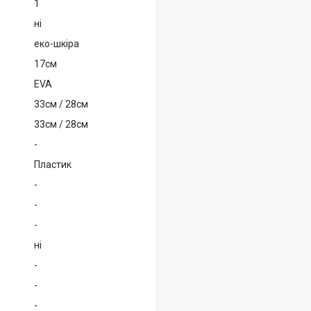
1
ні
еко-шкіра
17см
EVA
33см / 28см
33см / 28см
-
Пластик
-
-
-
ні
-
-
-