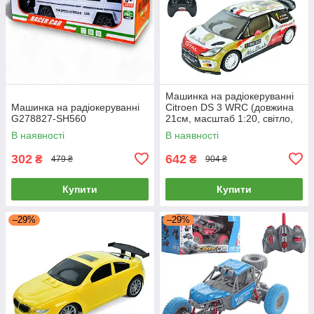
Машинка на радіокеруванні
Машинка на радіокеруванні
Citroen DS 3 WRC (довжина
G278827-SH560
21см, масштаб 1:20, світло,
корпус не б'ється) 10449
В наявності
В наявності
302
642
₴
₴
479 ₴
904 ₴
Купити
Купити
–29%
–29%