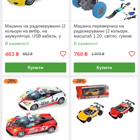
Машина на радіокеруванні (2
Машина перевернеш на
кольори на вибір, на
радіокеруванні (2 кольори,
акумуляторі, USB кабель, у
масштаб 1:20, світло, гумові
коробці) 633-28A
колеса, амортизатори)
В наявності
В наявності
UD2201AS
463
760
₴
₴
652 ₴
1 070 ₴
Купити
Купити
–29%
–29%