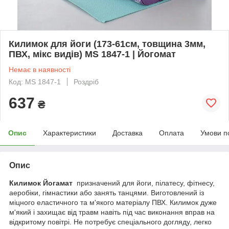
Килимок для йоги (173-61см, товщина 3мм,
ПВХ, мікс видів) MS 1847-1 | Йогомат
Немає в наявності
Код: MS 1847-1
Роздріб
637
₴
Опис
Характеристики
Доставка
Оплата
Умови п
Опис
Килимок Йогамат
призначений для йоги, пілатесу, фітнесу,
аеробіки, гімнастики або занять танцями. Виготовлений із
міцного еластичного та м'якого матеріалу ПВХ. Килимок дуже
м'який і захищає від травм навіть під час виконання вправ на
відкритому повітрі. Не потребує спеціального догляду, легко