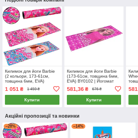
Килимок для йоги Barbie
Килимок для йоги Barbie
Кили
(2 кольори, 173-61см,
(173-61см, товщина 6мм,
Whee
товщина 6мм, EVA)
EVA) BY0102 | Йогомат
товщ
BY0101 | Йогомат
рожевий
HY01
1 051
581,36
581
₴
₴
1 459 ₴
676 ₴
Купити
Купити
Акційні пропозиції та новинки
–28%
–14%