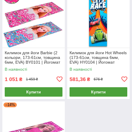
Килимок для йоги Barbie (2
Килимок для йоги Hot Wheels
кольори, 173-61см, товщина
(173-61см, товщина 6мм,
6мм, EVA) BY0101 | Йогомат
EVA) HY0104 | Йогомат
В наявності
В наявності
1 051
581,36
₴
₴
1 459 ₴
676 ₴
Купити
Купити
–14%