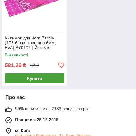
Килимок для йоги Barbie
(173-61см, товщина 6мм,
EVA) BY0102 | Йогомат
рожевий
В наявності
581,36
₴
676 ₴
Купити
Про нас
99% позитивних з 2133 відгуків за рік
Працює з 26.12.2019
м. Київ
вул. Івана Федорова, 32, Київ, Україна