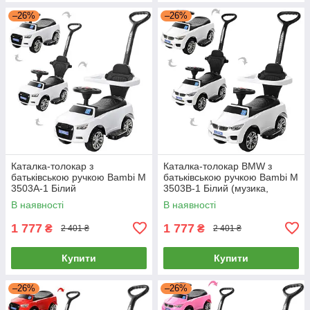
–26%
–26%
Каталка-толокар з
Каталка-толокар BMW з
батьківською ручкою Bambi M
батьківською ручкою Bambi M
3503A-1 Білий
3503B-1 Білий (музика,
світло)
В наявності
В наявності
1 777
1 777
₴
₴
2 401 ₴
2 401 ₴
Купити
Купити
–26%
–26%