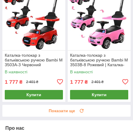
Каталка-толокар з
Каталка-толокар з
батьківською ручкою Bambi M
батьківською ручкою Bambi M
3503A-3 Червоний
3503B-8 Рожевий | Каталка-
толокар з батьківською
В наявності
В наявності
ручкою
1 777
1 777
₴
₴
2 401 ₴
2 401 ₴
Купити
Купити
Показати ще
Про нас