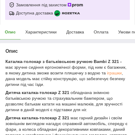
Замовлення під захистом
Доступна доставка
Опис
Характеристики
Доставка
Оплата
Умови п
Опис
Каталка-толокар з батьківською ручкою Bambi Z 321 -
має зручне сидіння ергономічної форми, під ним є багажник,
в якому дитина зможе возити пляшечку з водою та
іграшки
,
дана модель має стійку конструкцію, що забезпечує безпеку
дитини під час їзди.
Дитяча каталка-толокар Z 321
обладнана знімною
батьківською ручкою та страхувальним бампером, що
дозволяє батькам катати на машині малюків, для зручності
дитини в даній моделі є підставки для ніг.
Дитяча каталка-толокар Z 321
має гарний дизайн і своїм
зовнішнім виглядом нагадує справжній автомобіль, спереду є
фари, а колеса обладнані декоративними ковпаками, даний
толокар є комфортною і функціональною моделлю, кататися