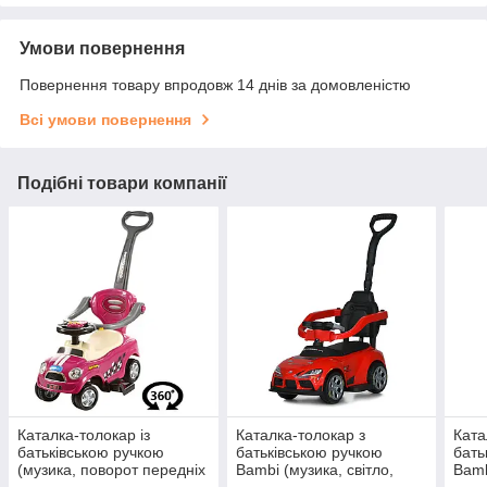
Умови повернення
Повернення товару впродовж 14 днів за домовленістю
Всі умови повернення
Подібні товари компанії
Каталка-толокар із
Каталка-толокар з
Ката
батьківською ручкою
батьківською ручкою
бать
(музика, поворот передніх
Bambi (музика, світло,
Bamb
коліс 360) Bambi Z 321-8
EVA, MP3, USB) M
EVA,