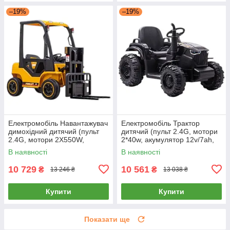
–19%
–19%
Електромобіль Навантажувач
Електромобіль Трактор
димохідний дитячий (пульт
дитячий (пульт 2.4G, мотори
2.4G, мотори 2X550W,
2*40w, акумулятор 12v/7ah,
акумулятор 12V7AH, USB,
MP3, USB) CJ000A Чорний
В наявності
В наявності
Mp3, підсвітка) BLS08Y
Жовтий
10 729
10 561
₴
₴
13 246 ₴
13 038 ₴
Купити
Купити
Показати ще