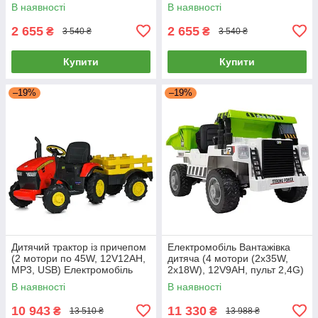
BLUETOOTH, MP3) M
BLUETOOTH, MP3) M
В наявності
В наявності
6346ER-5 Зелений
6346ER-6 Жовтий
2 655
2 655
₴
₴
3 540 ₴
3 540 ₴
Купити
Купити
–19%
–19%
Дитячий трактор із причепом
Електромобіль Вантажівка
(2 мотори по 45W, 12V12AH,
дитяча (4 мотори (2х35W,
MP3, USB) Електромобіль
2х18W), 12V9AH, пульт 2,4G)
Bambi M 4619ABLR-3
Самоскид Bambi
В наявності
В наявності
Червоний
JS3198EBLR-1 Білий
10 943
11 330
₴
₴
13 510 ₴
13 988 ₴