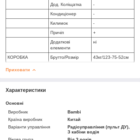
Дод. Коліщатка
-
Кондиціонер
-
Килимок
-
Причіп
+
Додаткові
ні
елементи
КОРОБКА
Брутто/Розмір
43кг/123-75-52см
Приховати
Характеристики
Основні
Виробник
Bambi
Країна виробник
Китай
Варіанти управління
Радіоуправління (пульт ДУ),
З кабіни водія
Вікова група
Від 3 років