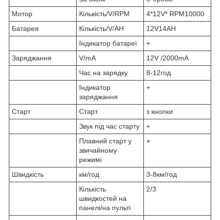
Мотор
Кількість/V/RPM
4*12V* RPM10000
Батарея
Кількість/V/AH
12V14AH
Індикатор батареї
+
Заряджання
V/mA
12V /2000mA
Час на зарядку
8-12год
Індикатор
+
заряджання
Старт
Старт
з кнопки
Звук під час старту
+
Плавний старт у
+
звичайному
режимі
Швидкість
км/год
3-8км/год
Кількість
2/3
швидкостей на
панелі/на пульті