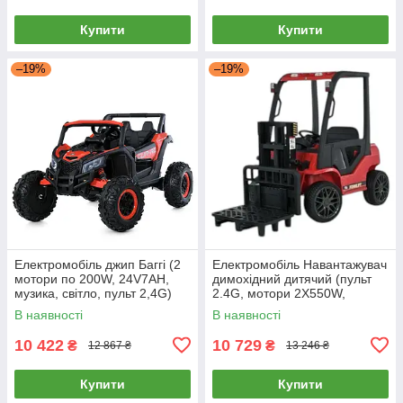
Купити
Купити
–19%
–19%
Електромобіль джип Баггі (2
Електромобіль Навантажувач
мотори по 200W, 24V7AH,
димохідний дитячий (пульт
музика, світло, пульт 2,4G)
2.4G, мотори 2X550W,
Bambi M 6070EBLR-3(24V)
акумулятор 12V7AH, USB,
В наявності
В наявності
Червоний
Mp3, підсвітка) BLS08
Червоний
10 422
10 729
₴
₴
12 867 ₴
13 246 ₴
Купити
Купити