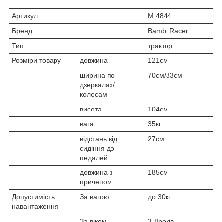
Артикул
M 4844
Бренд
Bambi Racer
Тип
трактор
Розміри товару
довжина
121см
ширина по
70см/83см
дзеркалах/
колесам
висота
104см
вага
35кг
відстань від
27см
сидіння до
педалей
довжина з
185см
причепом
Допустимість
За вагою
до 30кг
навантаження
За віком
3-8років