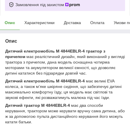
Замовлення під захистом
Опис
Характеристики
Доставка
Оплата
Умови п
Опис
Дитячий електромобіль M 4844EBLR-4 трактор з
причепом
має реалістичний дизайн, який виконаний у вигляді
трактора з причепом, дана модель оснащена чотирма
моторами та акумулятором великої ємності, що дозволяє
дитині кататися без підзарядки довгий час.
Дитячий електромобіль M 4844EBLR-4
має великі EVA
колеса, а також м'яке шкіряне сидіння, що забезпечує дитині
максимально комфортну їзду, ця модель має світлові та
звукові ефекти, які розважатимуть малюка під час їзди.
Дитячий трактор M 4844EBLR-4
має два способи
керування, трактором може керувати вручну сама дитина, або
ж за допомогою пульта дистанційного керування його можуть
катати батьки.