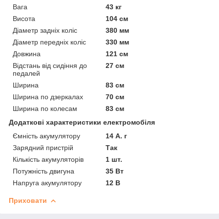
Вага
43 кг
Висота
104 см
Діаметр задніх коліс
380 мм
Діаметр передніх коліс
330 мм
Довжина
121 см
Відстань від сидіння до
27 см
педалей
Ширина
83 см
Ширина по дзеркалах
70 см
Ширина по колесам
83 см
Додаткові характеристики електромобіля
Ємність акумулятору
14 А. г
Зарядний пристрій
Так
Кількість акумуляторів
1 шт.
Потужність двигуна
35 Вт
Напруга акумулятору
12 В
Приховати