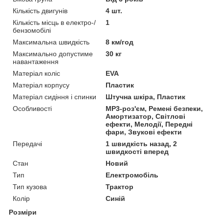
Кількість двигунів
4 шт.
Кількість місць в електро-/
1
бензомобілі
Максимальна швидкість
8 км/год
Максимально допустиме
30 кг
навантаження
Матеріал коліс
EVA
Матеріал корпусу
Пластик
Матеріал сидіння і спинки
Штучна шкіра, Пластик
Особливості
MP3-роз'єм, Ремені безпеки,
Амортизатор, Світлові
ефекти, Мелодії, Передні
фари, Звукові ефекти
Передачі
1 швидкість назад, 2
швидкості вперед
Стан
Новий
Тип
Електромобіль
Тип кузова
Трактор
Колір
Синій
Розміри