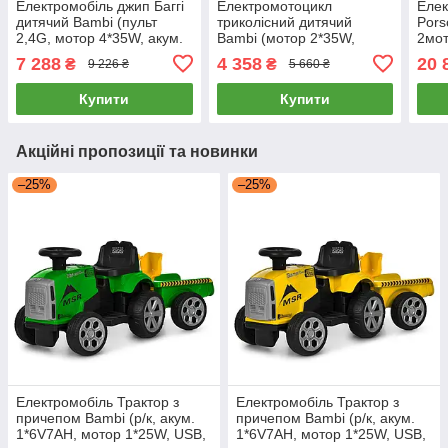
Електромобіль джип Баггі
Електромотоцикл
Елек
дитячий Bambi (пульт
триколісний дитячий
Pors
2,4G, мотор 4*35W, акум.
Bambi (мотор 2*35W,
2мо
24V5AH, EVA, TF)
аккум.1*12V4,5AH, EVA) M
1ак
7 288
4 358
20 
₴
₴
9 226 ₴
5 660 ₴
JS330EBLR-2-4(24V)
6265EL-5 Зелений
BLU
Чорно-синій
M 61
Купити
Купити
Акційні пропозиції та новинки
–25%
–25%
Електромобіль Трактор з
Електромобіль Трактор з
причепом Bambi (р/к, акум.
причепом Bambi (р/к, акум.
1*6V7AH, мотор 1*25W, USB,
1*6V7AH, мотор 1*25W, USB,