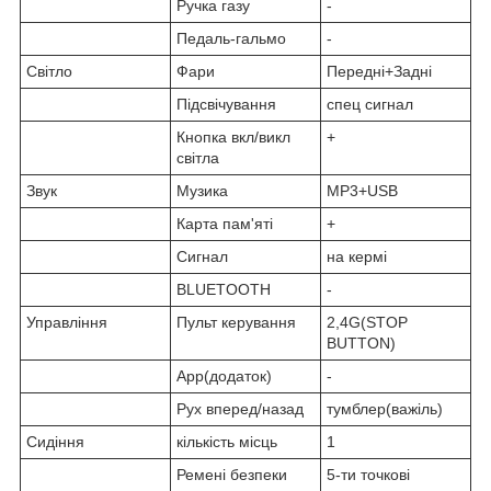
Ручка газу
-
Педаль-гальмо
-
Світло
Фари
Передні+Задні
Підсвічування
спец сигнал
Кнопка вкл/викл
+
світла
Звук
Музика
MP3+USB
Карта пам'яті
+
Сигнал
на кермі
BLUETOOTH
-
Управління
Пульт керування
2,4G(STOP
BUTTON)
App(додаток)
-
Рух вперед/назад
тумблер(важіль)
Сидіння
кількість місць
1
Ремені безпеки
5-ти точкові