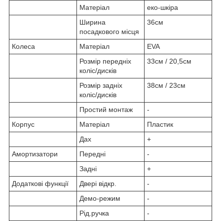
Матеріал
еко-шкіра
Ширина
36см
посадкового місця
Колеса
Матеріал
EVA
Розмір передніх
33см / 20,5см
коліс/дисків
Розмір задніх
38см / 23см
коліс/дисків
Простий монтаж
-
Корпус
Матеріал
Пластик
Дах
+
Амортизатори
Передні
-
Задні
+
Додаткові функції
Двері відкр.
-
Демо-режим
-
Рід.ручка
-