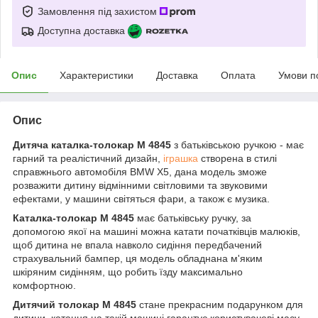
Замовлення під захистом
Доступна доставка
Опис
Характеристики
Доставка
Оплата
Умови п
Опис
Дитяча каталка-толокар M 4845
з батьківською ручкою - має
гарний та реалістичний дизайн,
іграшка
створена в стилі
справжнього автомобіля BMW X5, дана модель зможе
розважити дитину відмінними світловими та звуковими
ефектами, у машини світяться фари, а також є музика.
Каталка-толокар M 4845
має батьківську ручку, за
допомогою якої на машині можна катати початківців малюків,
щоб дитина не впала навколо сидіння передбачений
страхувальний бампер, ця модель обладнана м'яким
шкіряним сидінням, що робить їзду максимально
комфортною.
Дитячий толокар M 4845
стане прекрасним подарунком для
дитини, катання на такій машині гарантує користувачеві масу