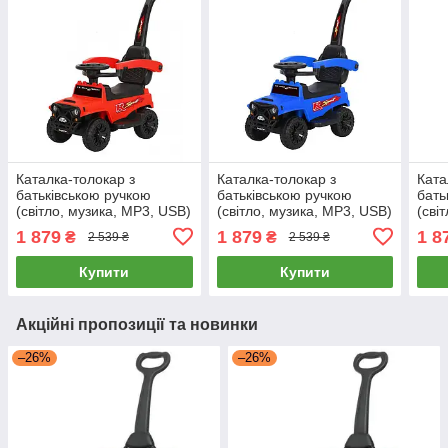
Каталка-толокар з
Каталка-толокар з
Ката
батьківською ручкою
батьківською ручкою
бать
(світло, музика, MP3, USB)
(світло, музика, MP3, USB)
(сві
Bambi M 4845-3 Червоний
Bambi M 4845-4 Синій
Bamb
1 879
1 879
1 8
₴
₴
2 539 ₴
2 539 ₴
Купити
Купити
Акційні пропозиції та новинки
–26%
–26%