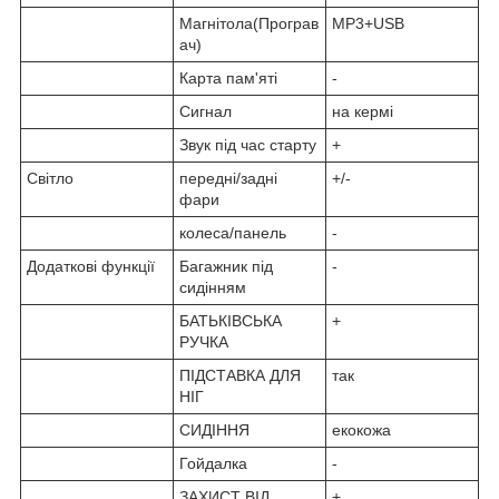
Магнітола(Програв
MP3+USB
ач)
Карта пам'яті
-
Сигнал
на кермі
Звук під час старту
+
Світло
передні/задні
+/-
фари
колеса/панель
-
Додаткові функції
Багажник під
-
сидінням
БАТЬКІВСЬКА
+
РУЧКА
ПІДСТАВКА ДЛЯ
так
НІГ
СИДІННЯ
екокожа
Гойдалка
-
ЗАХИСТ ВІД
+