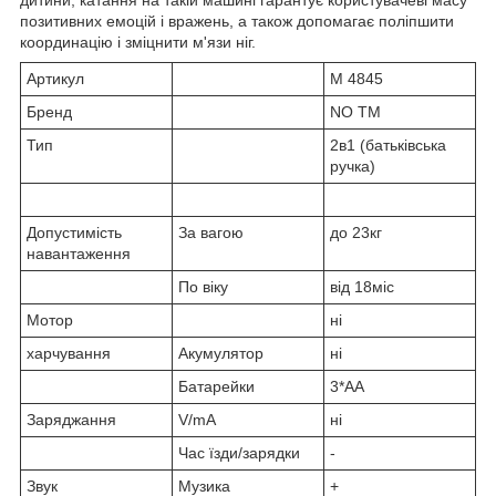
позитивних емоцій і вражень, а також допомагає поліпшити
координацію і зміцнити м'язи ніг.
Артикул
M 4845
Бренд
NO TM
Тип
2в1 (батьківська
ручка)
Допустимість
За вагою
до 23кг
навантаження
По віку
від 18міс
Мотор
ні
харчування
Акумулятор
ні
Батарейки
3*АА
Заряджання
V/mA
ні
Час їзди/зарядки
-
Звук
Музика
+