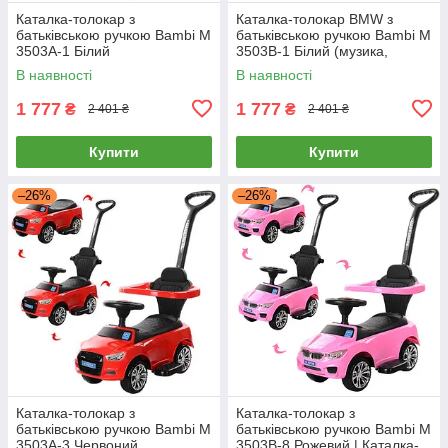
Каталка-толокар з
Каталка-толокар BMW з
батьківською ручкою Bambi M
батьківською ручкою Bambi M
3503A-1 Білий
3503B-1 Білий (музика,
світло)
В наявності
В наявності
1 777
1 777
₴
₴
2 401 ₴
2 401 ₴
Купити
Купити
–26%
–26%
Каталка-толокар з
Каталка-толокар з
батьківською ручкою Bambi M
батьківською ручкою Bambi M
3503A-3 Червоний
3503B-8 Рожевий | Каталка-