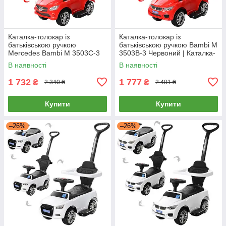
Каталка-толокар із
Каталка-толокар із
батьківською ручкою
батьківською ручкою Bambi M
Mercedes Bambi M 3503C-3
3503B-3 Червоний | Каталка-
Червоний | Каталка-толокар з
толокар з батьківською
В наявності
В наявності
батьківською ручкою
ручкою
1 732
1 777
₴
₴
2 340 ₴
2 401 ₴
Купити
Купити
–26%
–26%