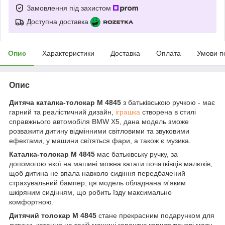
Замовлення під захистом
Доступна доставка
Опис
Характеристики
Доставка
Оплата
Умови п
Опис
Дитяча каталка-толокар M 4845
з батьківською ручкою - має
гарний та реалістичний дизайн,
іграшка
створена в стилі
справжнього автомобіля BMW X5, дана модель зможе
розважити дитину відмінними світловими та звуковими
ефектами, у машини світяться фари, а також є музика.
Каталка-толокар M 4845
має батьківську ручку, за
допомогою якої на машині можна катати початківців малюків,
щоб дитина не впала навколо сидіння передбачений
страхувальний бампер, ця модель обладнана м'яким
шкіряним сидінням, що робить їзду максимально
комфортною.
Дитячий толокар M 4845
стане прекрасним подарунком для
дитини, катання на такій машині гарантує користувачеві масу