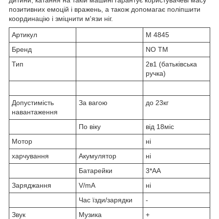
позитивних емоцій і вражень, а також допомагає поліпшити
координацію і зміцнити м'язи ніг.
Артикул
M 4845
Бренд
NO TM
Тип
2в1 (батьківська
ручка)
Допустимість
За вагою
до 23кг
навантаження
По віку
від 18міс
Мотор
ні
харчування
Акумулятор
ні
Батарейки
3*АА
Заряджання
V/mA
ні
Час їзди/зарядки
-
Звук
Музика
+