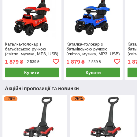
Каталка-толокар з
Каталка-толокар з
Ката
батьківською ручкою
батьківською ручкою
бать
(світло, музика, MP3, USB)
(світло, музика, MP3, USB)
(сві
Bambi M 4845-3 Червоний
Bambi M 4845-4 Синій
Bamb
1 879
1 879
1 8
₴
₴
2 539 ₴
2 539 ₴
Купити
Купити
Акційні пропозиції та новинки
–26%
–26%