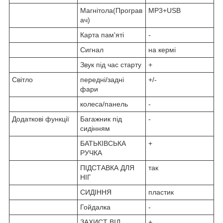
Магнітола(Програв
MP3+USB
ач)
Карта пам'яті
-
Сигнал
на кермі
Звук під час старту
+
Світло
передні/задні
+/-
фари
колеса/панель
-
Додаткові функції
Багажник під
-
сидінням
БАТЬКІВСЬКА
+
РУЧКА
ПІДСТАВКА ДЛЯ
так
НІГ
СИДІННЯ
пластик
Гойдалка
-
ЗАХИСТ ВІД
+