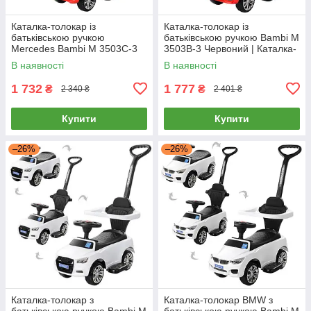
Каталка-толокар із
Каталка-толокар із
батьківською ручкою
батьківською ручкою Bambi M
Mercedes Bambi M 3503C-3
3503B-3 Червоний | Каталка-
Червоний | Каталка-толокар з
толокар з батьківською
В наявності
В наявності
батьківською ручкою
ручкою
1 732
1 777
₴
₴
2 340 ₴
2 401 ₴
Купити
Купити
–26%
–26%
Каталка-толокар з
Каталка-толокар BMW з
батьківською ручкою Bambi M
батьківською ручкою Bambi M