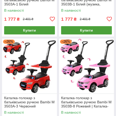
3503A-1 Білий
3503B-1 Білий (музика,
світло)
В наявності
В наявності
1 777
1 777
₴
₴
2 401 ₴
2 401 ₴
Купити
Купити
–26%
–26%
Каталка-толокар з
Каталка-толокар з
батьківською ручкою Bambi M
батьківською ручкою Bambi M
3503A-3 Червоний
3503B-8 Рожевий | Каталка-
толокар з батьківською
В наявності
В наявності
ручкою