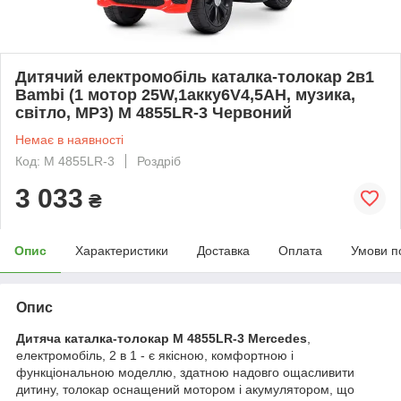
Дитячий електромобіль каталка-толокар 2в1
Bambi (1 мотор 25W,1акку6V4,5AH, музика,
світло, MP3) M 4855LR-3 Червоний
Немає в наявності
Код: M 4855LR-3
Роздріб
3 033
₴
Опис
Характеристики
Доставка
Оплата
Умови п
Опис
Дитяча каталка-толокар M 4855LR-3 Mercedes
,
електромобіль, 2 в 1 - є якісною, комфортною і
функціональною моделлю, здатною надовго ощасливити
дитину, толокар оснащений мотором і акумулятором, що