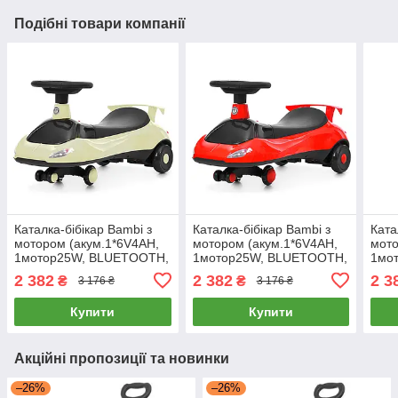
Подібні товари компанії
Каталка-бібікар Bambi з
Каталка-бібікар Bambi з
Ката
мотором (акум.1*6V4AH,
мотором (акум.1*6V4AH,
мото
1мотор25W, BLUETOOTH,
1мотор25W, BLUETOOTH,
1мо
музика, світло) M 6363-11
музика, світло) M 6363-3
музи
2 382
2 382
2 3
₴
₴
3 176 ₴
3 176 ₴
Сіра
Червона
Жов
Купити
Купити
Акційні пропозиції та новинки
–26%
–26%