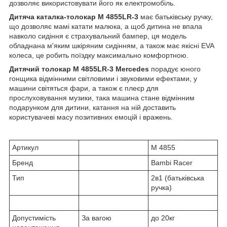
дозволяє використовувати його як електромобіль.
Дитяча каталка-толокар M 4855LR-3
має батьківську ручку,
що дозволяє мамі катати малюка, а щоб дитина не впала
навколо сидіння є страхувальний бампер, ця модель
обладнана м'яким шкіряним сидінням, а також має якісні EVA
колеса, це робить поїздку максимально комфортною.
Дитячий толокар M 4855LR-3 Mercedes
порадує юного
гонщика відмінними світловими і звуковими ефектами, у
машини світяться фари, а також є плеєр для
прослуховування музики, така машина стане відмінним
подарунком для дитини, катання на ній доставить
користувачеві масу позитивних емоцій і вражень.
Артикул
M 4855
Бренд
Bambi Racer
Тип
2в1 (батьківська
ручка)
Допустимість
За вагою
до 20кг