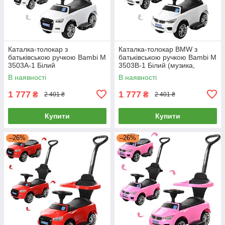
Каталка-толокар з
Каталка-толокар BMW з
батьківською ручкою Bambi M
батьківською ручкою Bambi M
3503A-1 Білий
3503B-1 Білий (музика,
світло)
В наявності
В наявності
1 777
1 777
₴
₴
2 401 ₴
2 401 ₴
Купити
Купити
–26%
–26%