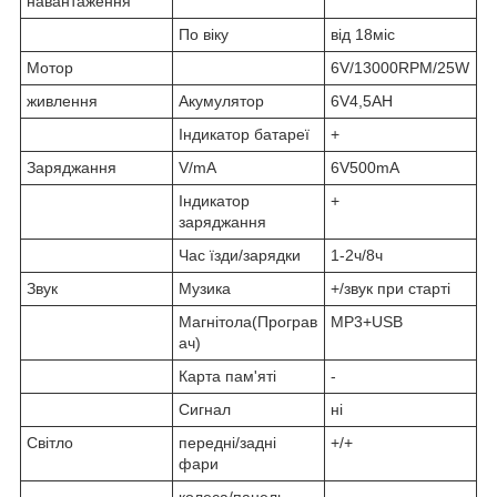
навантаження
По віку
від 18міс
Мотор
6V/13000RPM/25W
живлення
Акумулятор
6V4,5AH
Індикатор батареї
+
Заряджання
V/mA
6V500mA
Індикатор
+
заряджання
Час їзди/зарядки
1-2ч/8ч
Звук
Музика
+/звук при старті
Магнітола(Програв
MP3+USB
ач)
Карта пам'яті
-
Сигнал
ні
Світло
передні/задні
+/+
фари
колеса/панель
-