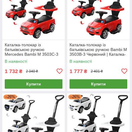
Каталка-толокар із
Каталка-толокар із
батьківською ручкою
батьківською ручкою Bambi M
Mercedes Bambi M 3503C-3
3503B-3 Червоний | Каталка-
Червоний | Каталка-толокар з
толокар з батьківською
В наявності
В наявності
батьківською ручкою
ручкою
1 732
1 777
₴
₴
2 340 ₴
2 401 ₴
Купити
Купити
–26%
–26%