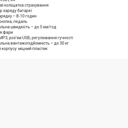
ві коліщатка страхування
р заряду батареї
арядку – 8-10 годин
кнопка, педаль
льна швидкість – до 5 км/год
ся фари
MP3, роз'єм USB, регулювання гучності
льна вантажопідйомність – до 30 кг
 корпусу: міцний пластик