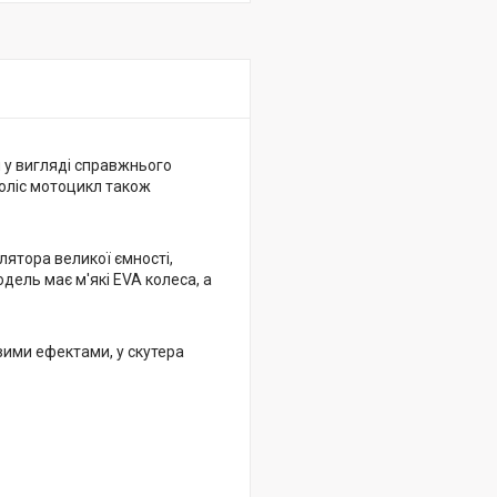
й у вигляді справжнього
коліс мотоцикл також
лятора великої ємності,
дель має м'які EVA колеса, а
вими ефектами, у скутера