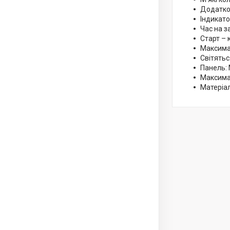
Додатко
Індикато
Час на з
Старт – 
Максима
Світять
Панель: 
Максима
Матеріал