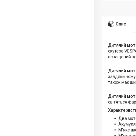
Опис
Дитячий мото
скутера VESPA
оснащений ще
Дитячий мот
завдяки чому 
також має шк
Дитячий мот
світяться фар
Характерист
Два мот
Акумуля
М'яке шк
М'які ко