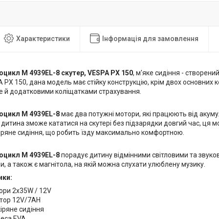
Характеристики
Інформація для замовлення
цикл M 4939EL-8 скутер, VESPA PX 150
, м'яке сидіння - створени
 PX 150, дана модель має стійку конструкцію, крім двох основних 
 й додатковими коліщатками страхування.
оцикл M 4939EL-8
має два потужні мотори, які працюють від акуму
дитина зможе кататися на скутері без підзарядки довгий час, ця мо
іряне сидіння, що робить їзду максимально комфортною.
оцикл M 4939EL-8
порадує дитину відмінними світловими та звуко
и, а також є магнітола, на якій можна слухати улюблену музику.
ики:
ори 2х35W / 12V
тор 12V/7AH
іряне сидіння
леса EVA