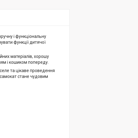
зручну і функціональну
увати функції дитячої
ійних матеріалів, хорошу
ням і кошиком попереду.
селе та цікаве проведення
й самокат стане чудовим