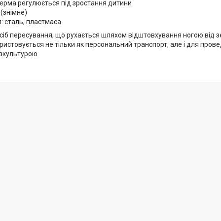
ерма регулюється під зростання дитини
(знімне)
: сталь, пластмаса
сіб пересування, що рухається шляхом відштовхування ногою від зе
истовується не тільки як персональний транспорт, але і для прове
ізкультурою.