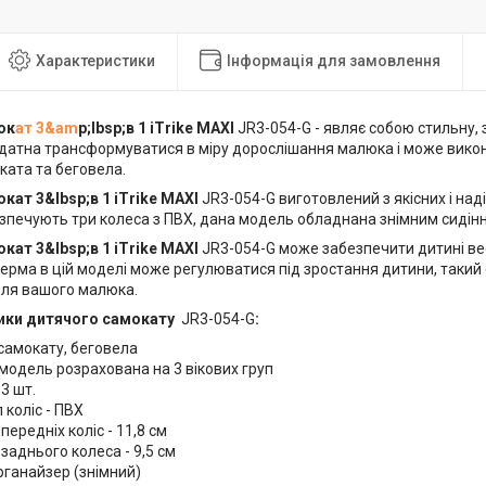
Характеристики
Інформація для замовлення
ок
ат 3&am
p;lbsp;в 1 iTrike MAXI
JR3-054-G - являє собою стильну, 
здатна трансформуватися в міру дорослішання малюка і може викон
ката та беговела.
кат 3&lbsp;в 1 iTrike MAXI
JR3-054-G виготовлений з якісних і над
езпечують три колеса з ПВХ, дана модель обладнана знімним сидін
кат 3&lbsp;в 1 iTrike MAXI
JR3-054-G може забезпечити дитині ве
керма в цій моделі може регулюватися під зростання дитини, таки
ля вашого малюка.
ики дитячого самокату
JR3-054-G
:
 самокату, беговела
я модель розрахована на 3 вікових груп
 3 шт.
 коліс - ПВХ
передніх коліс - 11,8 см
заднього колеса - 9,5 см
ганайзер (знімний)