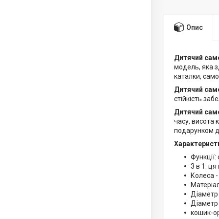
Опис
Дитячий сам
модель, яка 
каталки, само
Дитячий само
стійкість заб
Дитячий само
часу, висота 
подарунком д
Характерист
Функції:
3 в 1: ц
Колеса -
Матеріал
Діаметр 
Діаметр 
кошик-ор