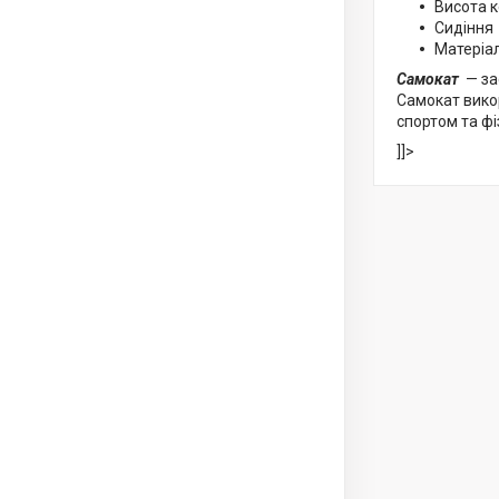
Висота к
Сидіння 
Матеріал
Самокат
— за
Самокат викор
спортом та ф
]]>