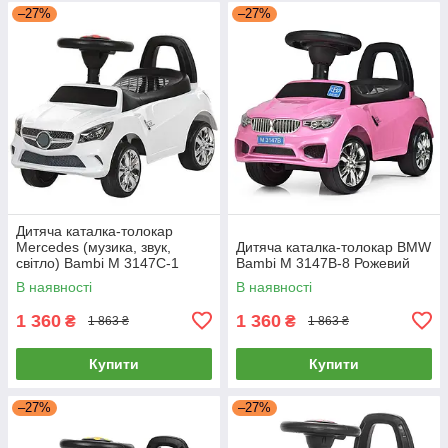
–27%
–27%
Дитяча каталка-толокар
Mercedes (музика, звук,
Дитяча каталка-толокар BMW
світло) Bambi M 3147C-1
Bambi M 3147B-8 Рожевий
Білий
В наявності
В наявності
1 360
1 360
₴
₴
1 863 ₴
1 863 ₴
Купити
Купити
–27%
–27%