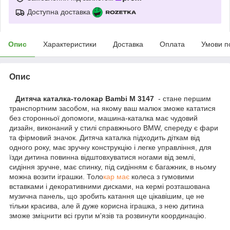
Доступна доставка
Опис
Характеристики
Доставка
Оплата
Умови п
Опис
Дитяча каталка-толокар Bambi M 3147
- стане першим
транспортним засобом, на якому ваш малюк зможе кататися
без сторонньої допомоги, машина-каталка має чудовий
дизайн, виконаний у стилі справжнього BMW, спереду є фари
та фірмовий значок. Дитяча каталка підходить діткам від
одного року, має зручну конструкцію і легке управління, для
їзди дитина повинна відштовхуватися ногами від землі,
сидіння зручне, має спинку, під сидінням є багажник, в ньому
можна возити іграшки. Толо
кар має
колеса з гумовими
вставками і декоративними дисками, на кермі розташована
музична панель, що зробить катання ще цікавішим, це не
тільки красива, але й дуже корисна іграшка, з нею дитина
зможе зміцнити всі групи м'язів та розвинути координацію.