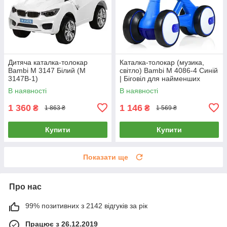
Дитяча каталка-толокар
Каталка-толокар (музика,
Bambi M 3147 Білий (M
світло) Bambi M 4086-4 Синій
3147B-1)
| Біговіл для найменших
В наявності
В наявності
1 360
1 146
₴
₴
1 863 ₴
1 569 ₴
Купити
Купити
Показати ще
Про нас
99% позитивних з 2142 відгуків за рік
Працює з 26.12.2019