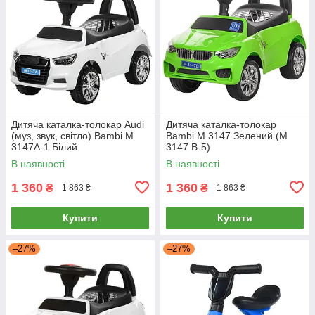
Дитяча каталка-толокар Audi
Дитяча каталка-толокар
(муз, звук, світло) Bambi M
Bambi M 3147 Зелений (M
3147A-1 Білий
3147 B-5)
В наявності
В наявності
1 360
1 360
₴
₴
1 863 ₴
1 863 ₴
Купити
Купити
–27%
–27%