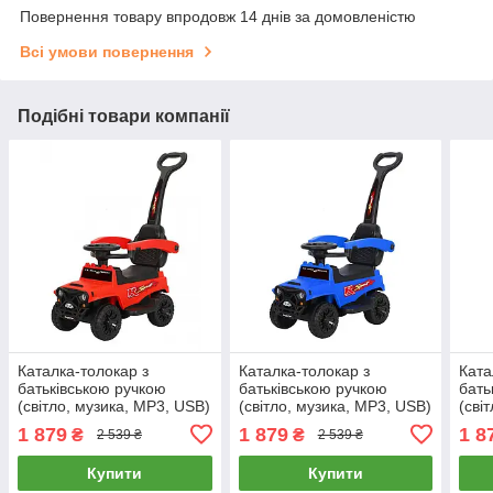
Повернення товару впродовж 14 днів за домовленістю
Всі умови повернення
Подібні товари компанії
Каталка-толокар з
Каталка-толокар з
Ката
батьківською ручкою
батьківською ручкою
бать
(світло, музика, MP3, USB)
(світло, музика, MP3, USB)
(сві
Bambi M 4845-3 Червоний
Bambi M 4845-4 Синій
Bamb
1 879
1 879
1 8
₴
₴
2 539 ₴
2 539 ₴
Купити
Купити