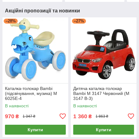
Акційні пропозиції та новинки
–28%
–27%
Каталка-толокар Bambi
Дитяча каталка-толокар
(підсвічування, музика) M
Bambi M 3147 Червоний (M
6025E-4
3147 B-3)
В наявності
В наявності
970
1 360
₴
₴
1 347 ₴
1 863 ₴
Купити
Купити