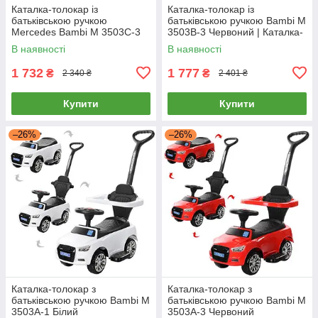
Каталка-толокар із
Каталка-толокар із
батьківською ручкою
батьківською ручкою Bambi M
Mercedes Bambi M 3503C-3
3503B-3 Червоний | Каталка-
Червоний | Каталка-толокар з
толокар з батьківською
В наявності
В наявності
батьківською ручкою
ручкою
1 732
1 777
₴
₴
2 340 ₴
2 401 ₴
Купити
Купити
–26%
–26%
Каталка-толокар з
Каталка-толокар з
батьківською ручкою Bambi M
батьківською ручкою Bambi M
3503A-1 Білий
3503A-3 Червоний