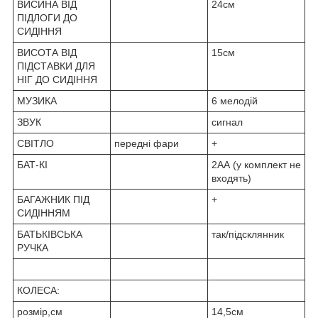
ВИСИНА ВІД
24см
ПІДЛОГИ ДО
СИДІННЯ
ВИСОТА ВІД
15см
ПІДСТАВКИ ДЛЯ
НІГ ДО СИДІННЯ
МУЗИКА
6 мелодій
ЗВУК
сигнал
СВІТЛО
передні фари
+
БАТ-КІ
2АА (у комплект не
входять)
БАГАЖНИК ПІД
+
СИДІННЯМ
БАТЬКІВСЬКА
так/підсклянник
РУЧКА
КОЛЕСА:
розмір,см
14,5см