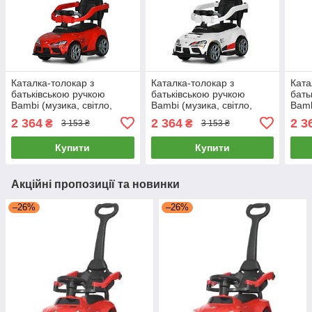
Каталка-толокар з
Каталка-толокар з
Ката
батьківською ручкою
батьківською ручкою
бать
Bambi (музика, світло,
Bambi (музика, світло,
Bamb
EVA, MP3, USB) M
EVA, MP3, USB) M
EVA,
2 364
2 364
2 3
₴
₴
3 153 ₴
3 153 ₴
6129EL-3 Червона
6129EL-1 Біла
612
Купити
Купити
Акційні пропозиції та новинки
–26%
–26%