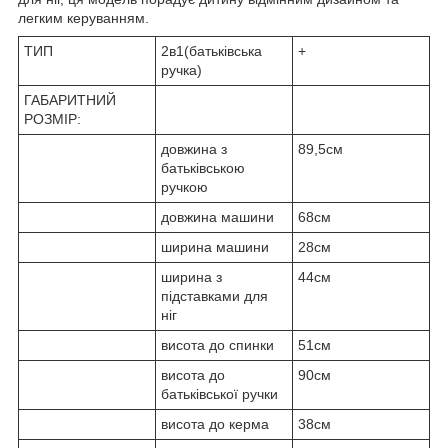
легким керуванням.
ТИП
2в1(батьківська
+
ручка)
ГАБАРИТНИЙ
РОЗМІР:
довжина з
89,5см
батьківською
ручкою
довжина машини
68см
ширина машини
28см
ширина з
44см
підставками для
ніг
висота до спинки
51см
висота до
90см
батьківської ручки
висота до керма
38см