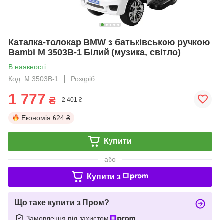
Каталка-толокар BMW з батьківською ручкою
Bambi M 3503B-1 Білий (музика, світло)
В наявності
Код: M 3503B-1
Роздріб
1 777
₴
2 401 ₴
Економія
624 ₴
Купити
або
Купити з
Що таке купити з Пром?
Замовлення під захистом