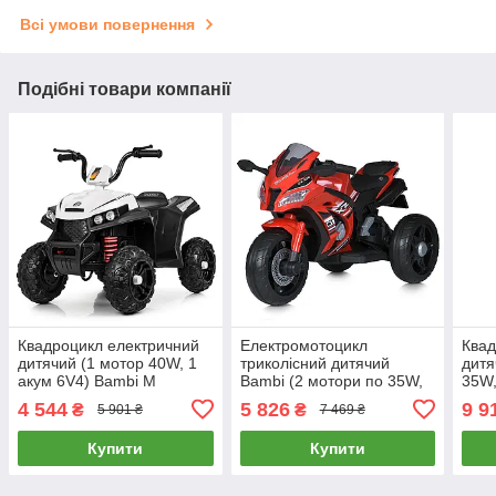
Всі умови повернення
Подібні товари компанії
Квадроцикл електричний
Електромотоцикл
Квад
дитячий (1 мотор 40W, 1
триколісний дитячий
дитя
акум 6V4) Bambi M
Bambi (2 мотори по 35W,
35W,
4131EL-1 Білий
1 акумулятор 12V4,5AH)
BLU
4 544
5 826
9 9
₴
₴
5 901 ₴
7 469 ₴
M 5806EL-3
6060
Купити
Купити