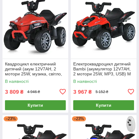
Квадроцикл електричний
Електроквадроцикл дитячий
дитячий (акум 12V7AH, 2
Bambi (акумулятор 12V7AH,
мотори 25W, музика, світло,
2 мотори 25W, MP3, USB) M
EVA) Bambi M 5730EL-3
6181EL-3 Червоний
В наявності
В наявності
Червоний
3 809
3 967
₴
₴
4 946 ₴
5 152 ₴
Купити
Купити
–23%
–23%