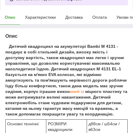
Опис
Характеристики
Доставка
Оплата
Умови п
Опис
Дитячий квадроцикл на акумуляторі Bambi M 4131 -
поєднує в собі стильний дизайн, високу якість і
доступну вартість, також квадроцикл має легке і зручне
управління, що дозволяє користувачеві максимально
насолодитися їздою. Дитячий квадроцикл M 4131 EL-1
базується на м'яких EVA колесах, які відмінно
амортизують та пом'якшують нерівності дороги роблячи
їзду більш комфортною, також дана модель має зручне
сидіння, корпус іграшки викон
аний із
міцного пластику та
може витримувати великі навантаження. Дитячий
електромобіль стане чудовим подарунком для дитини,
катання на ньому гарантує масу емоцій та вражень, а
також допомагає покращити увагу та координацію.
Основні технічні
РОЗМІРИ
д88см / ш54см /
квадроцикли
в63см