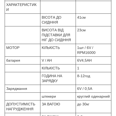
ХАРАКТЕРИСТИК
И
ВІСОТА ДО
41см
СИДІННЯ
ВИСОТА ВІД
23см
ПІДСТАВКИ ДЛЯ
НІГ ДО СИДІННЯ
МОТОР
КІЛЬКІСТЬ
1шт / 6V /
RPM16000
батарея
V / AH
6V4,5AH
КІЛЬКІСТЬ
1
ГОДИНА НА
8-12год
ЗАРЯДКУ
Заряджання
6V / 0,5A
штекери
круглий одинарний
ДОПУСТИМІСТЬ
ЗА ВАГОЮ
до 30кг
НАГРУДЖЕННЯ