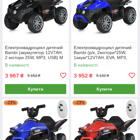
Електроквадроцикл дитячий
Електроквадроцикл дитячий
Bambi (акумулятор 12V7AH,
Bambi (р/к, 2мотори*25W,
2 мотори 25W, MP3, USB) M
1акум*12V7AH, EVA, MP3,
6181EL-2 Чорний
USB) M 6181ELR-4 Синій
В наявності
В наявності
3 967
3 952
₴
₴
5 152 ₴
5 132 ₴
Купити
Купити
–23%
–23%