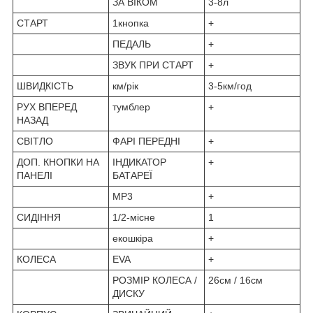
ЗА ВІКОМ
3-8л
СТАРТ
1кнопка
+
ПЕДАЛЬ
+
ЗВУК ПРИ СТАРТ
+
ШВИДКІСТЬ
км/рік
3-5км/год
РУХ ВПЕРЕД
тумблер
+
НАЗАД
СВІТЛО
ФАРІ ПЕРЕДНІ
+
ДОП. КНОПКИ НА
ІНДИКАТОР
+
ПАНЕЛІ
БАТАРЕЇ
MP3
+
СИДІННЯ
1/2-місне
1
екошкіра
+
КОЛЕСА
EVA
+
РОЗМІР КОЛЕСА /
26см / 16см
ДИСКУ