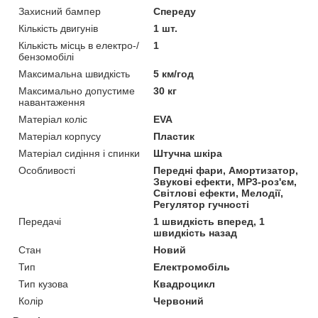
Захисний бампер
Спереду
Кількість двигунів
1 шт.
Кількість місць в електро-/
1
бензомобілі
Максимальна швидкість
5 км/год
Максимально допустиме
30 кг
навантаження
Матеріал коліс
EVA
Матеріал корпусу
Пластик
Матеріал сидіння і спинки
Штучна шкіра
Особливості
Передні фари, Амортизатор,
Звукові ефекти, MP3-роз'єм,
Світлові ефекти, Мелодії,
Регулятор гучності
Передачі
1 швидкість вперед, 1
швидкість назад
Стан
Новий
Тип
Електромобіль
Тип кузова
Квадроцикл
Колір
Червоний