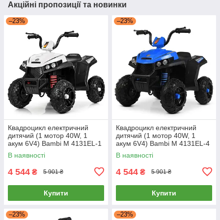
Акційні пропозиції та новинки
–23%
–23%
Квадроцикл електричний
Квадроцикл електричний
дитячий (1 мотор 40W, 1
дитячий (1 мотор 40W, 1
акум 6V4) Bambi M 4131EL-1
акум 6V4) Bambi M 4131EL-4
Білий
Синій
В наявності
В наявності
4 544
4 544
₴
₴
5 901 ₴
5 901 ₴
Купити
Купити
–23%
–23%