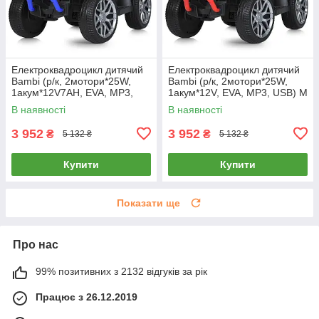
Електроквадроцикл дитячий
Електроквадроцикл дитячий
Bambi (р/к, 2мотори*25W,
Bambi (р/к, 2мотори*25W,
1акум*12V7AH, EVA, MP3,
1акум*12V, EVA, MP3, USB) M
USB) M 6181ELR-4 Синій
5730ELR-3 Червоний
В наявності
В наявності
3 952
3 952
₴
₴
5 132 ₴
5 132 ₴
Купити
Купити
Показати ще
Про нас
99% позитивних з 2132 відгуків за рік
Працює з 26.12.2019