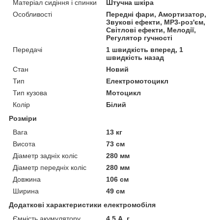
Матеріал сидіння і спинки
Штучна шкіра
Особливості
Передні фари, Амортизатор,
Звукові ефекти, MP3-роз'єм,
Світлові ефекти, Мелодії,
Регулятор гучності
Передачі
1 швидкість вперед, 1
швидкість назад
Стан
Новий
Тип
Електромотоцикл
Тип кузова
Мотоцикл
Колір
Білий
Розміри
Вага
13 кг
Висота
73 см
Діаметр задніх коліс
280 мм
Діаметр передніх коліс
280 мм
Довжина
106 см
Ширина
49 см
Додаткові характеристики електромобіля
Ємність акумулятору
4.5 А. г