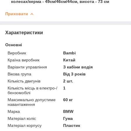
колесах/керма - 49см/46см/44см, висота - 73 см
Приховати
Характеристики
Основні
Виробник
Bambi
Країна виробник
Китай
Варіанти управління
З кабіни водія
Вікова група
Від 3 років
Кількість двигунів
2 шт.
Кількість місць в електро-/
1
бензомобілі
Максимально допустиме
60 кг
навантаження
Марка
BMW
Матеріал коліс
Гума
Матеріал корпусу
Пластик