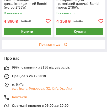
триколісний дитячий Bambi
триколісний дитячий Bambi
(мотор 2*35W,
(мотор 2*35W,
аккум.1*12V4,5AH, EVA) M
аккум.1*12V4,5AH, EVA) M
В наявності
В наявності
6265EL-11 Сірий
6265EL-5 Зелений
4 360
4 358
₴
₴
5 663 ₴
5 660 ₴
Купити
Купити
Показати ще
Про нас
99% позитивних з 2136 відгуків за рік
Працює з 26.12.2019
м. Київ
вул. Івана Федорова, 32, Київ, Україна
Контакти
Сьогодні працює з 09:00 до 20:00