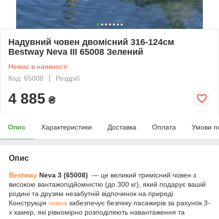
Надувний човен двомісний 316-124см
Bestway Neva III 65008 Зелений
Немає в наявності
Код: 65008
Роздріб
4 885
₴
Опис
Характеристики
Доставка
Оплата
Умови п
Опис
Bestway
Neva 3 (65008)
— це великий тримісний човен з
високою вантажопідйомністю (до 300 кг), який подарує вашій
родині та друзям незабутній відпочинок на природі.
Конструкція
човна
забезпечує безпеку пасажирів за рахунок 3-
х камер, які рівномірно розподіляють навантаження та