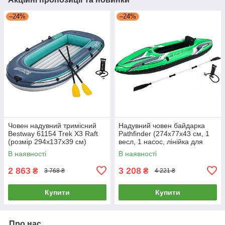
–24%
–24%
Човен надувний тримісний
Надувний човен байдарка
Bestway 61154 Trek X3 Raft
Pathfinder (274х77х43 см, 1
(розмір 294x137x39 см)
весл, 1 насос, лінійка для
буксирування, надувна
В наявності
В наявності
спинка) 34176 Зелена
2 863
3 208
₴
₴
3 768 ₴
4 221 ₴
Купити
Купити
Про нас