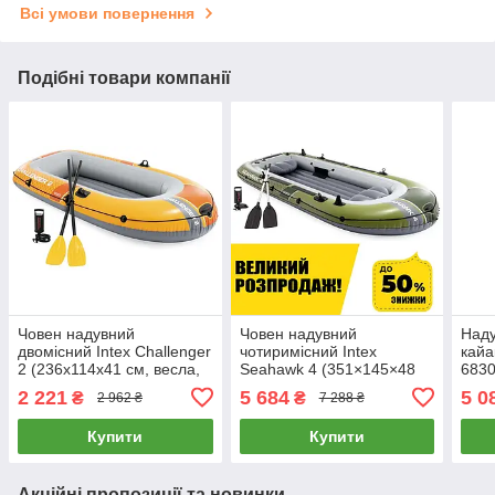
Всі умови повернення
Подібні товари компанії
Човен надувний
Човен надувний
Наду
двомісний Intex Challenger
чотиримісний Intex
кайа
2 (236х114х41 см, весла,
Seahawk 4 (351×145×48
6830
насос) 66312 Жовтий
см, весла, насос) 66334
см, 
2 221
5 684
5 0
₴
₴
2 962 ₴
7 288 ₴
Зелений
Купити
Купити
Акційні пропозиції та новинки