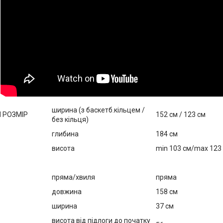
ширина (з баскетб.кільцем /
 РОЗМІР
152 см / 123 см
без кільця)
глибина
184 см
висота
min 103 см/max 123
пряма/хвиля
пряма
довжина
158 см
ширина
37 см
висота від підлоги до початку