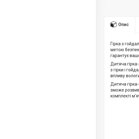
Опис
Гірка з гойд
метою безпеки
гарантує ваш
Дитяча гірка
з гірки і гойд
впливу вологи
Дитяча гірка
зможе розвива
комплекті м'я