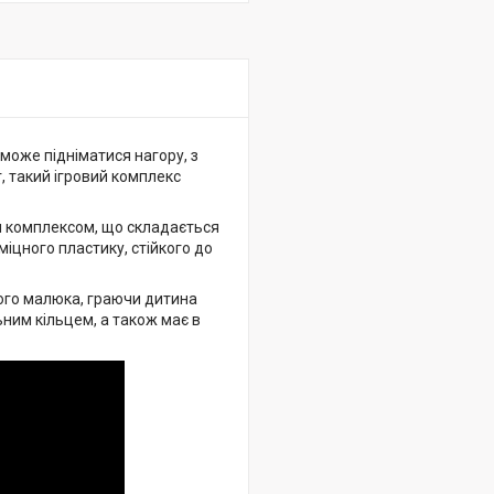
зможе підніматися нагору, з
, такий ігровий комплекс
им комплексом, що складається
 міцного пластику, стійкого до
ого малюка, граючи дитина
ьним кільцем, а також має в