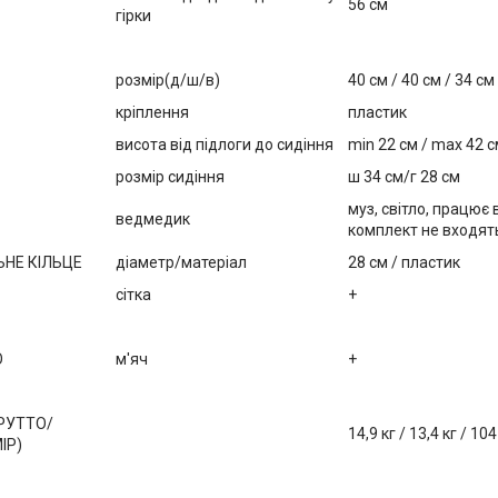
56 см
гірки
розмір(д/ш/в)
40 см / 40 см / 34 см
кріплення
пластик
висота від підлоги до сидіння
min 22 см / max 42 
розмір сидіння
ш 34 см/г 28 см
муз, світло, працює 
ведмедик
комплект не входят
НЕ КІЛЬЦЕ
діаметр/матеріал
28 см / пластик
сітка
+
О
м'яч
+
РУТТО/
14,9 кг / 13,4 кг / 10
ІР)