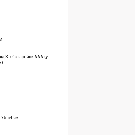
см
від 3-х батарейок ААА (у
ь)
4-35-54 см