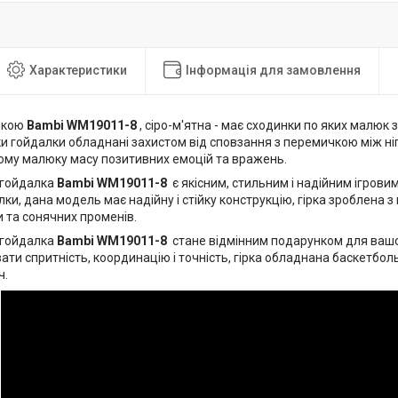
Характеристики
Інформація для замовлення
алкою
Bambi WM19011-8
, сіро-м'ятна - має сходинки по яких малюк 
 гойдалки обладнані захистом від сповзання з перемичкою між ніг
ому малюку масу позитивних емоцій та вражень.
-гойдалка
Bambi WM19011-8
є якісним, стильним і надійним ігров
алки, дана модель має надійну і стійку конструкцію, гірка зроблена з
 та сонячних променів.
-гойдалка
Bambi WM19011-8
стане відмінним подарунком для ваш
ти спритність, координацію і точність, гірка обладнана баскетбол
ч.