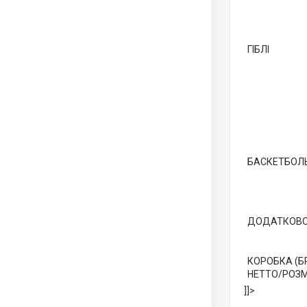
ГІБЛІ
БАСКЕТБОЛЬ
ДОДАТКОВ
КОРОБКА (Б
НЕТТО/РОЗМ
]]>